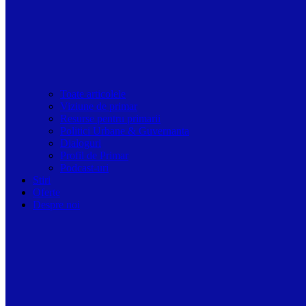
Toate articolele
Viziune de primar
Resurse pentru primarii
Politici Urbane & Guvernanta
Dialoguri
Profil de Primar
Podcast-uri
Stiri
Oferte
Despre noi