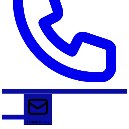
Sună acum
Trimite mesaj