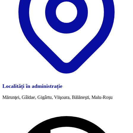
Localități în administrație
Mărunţei, Gâldae, Gigârtu, Viişoara, Bălăneşti, Malu-Roşu