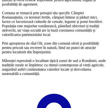
posibilități de agrement.
Comuna se remarcă prin peisajul său specific Câmpiei
Romanațiului, cu terenuri fertile, câmpuri întinse și păduri mici,
factor ce favorizează culturile de cereale, legume și pomi fructiferi.
Populația este majoritar românească, păstrând obiceiuri și tradiții
străvechi, iar viața socială are la bază coeziunea comunității și
valorificarea patrimoniului local.
Prin apropierea de râul Olt, zone din comună oferă și posibilități
pentru pescuit sau recreere în natură, fiind un punct de atracție
pentru locuitorii din împrejurimi.
Mărunței reprezintă o localitate tipică zonei de sud a României, unde
tradițiile rurale se împletesc cu ritmul contemporan al vieții agricole,
asigurând astfel continuitatea valorilor locale și dezvoltarea
sustenabilă a comunității.