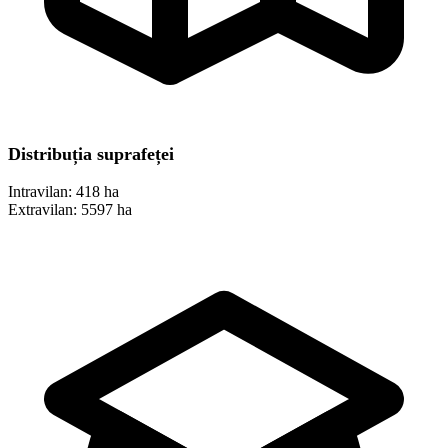
Distribuția suprafeței
Intravilan:
418 ha
Extravilan:
5597 ha