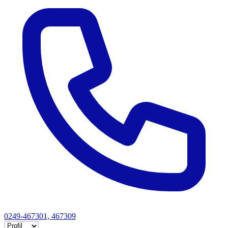
0249-467301, 467309
Selectează tab