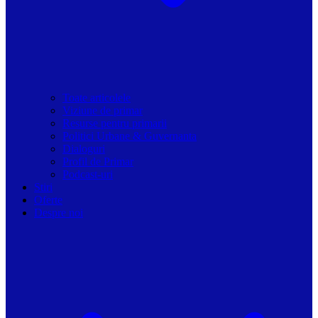
Toate articolele
Viziune de primar
Resurse pentru primarii
Politici Urbane & Guvernanta
Dialoguri
Profil de Primar
Podcast-uri
Stiri
Oferte
Despre noi