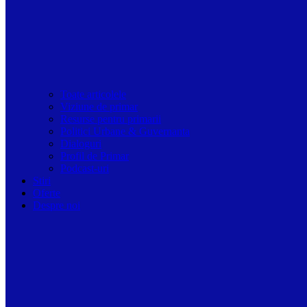
Toate articolele
Viziune de primar
Resurse pentru primarii
Politici Urbane & Guvernanta
Dialoguri
Profil de Primar
Podcast-uri
Stiri
Oferte
Despre noi