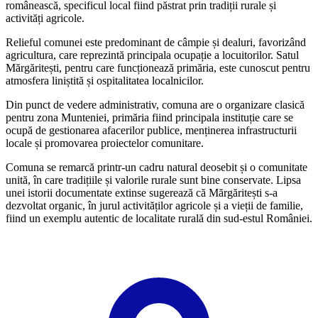
românească, specificul local fiind păstrat prin tradiții rurale și
activități agricole.
Relieful comunei este predominant de câmpie și dealuri, favorizând
agricultura, care reprezintă principala ocupație a locuitorilor. Satul
Mărgăritești, pentru care funcționează primăria, este cunoscut pentru
atmosfera liniștită și ospitalitatea localnicilor.
Din punct de vedere administrativ, comuna are o organizare clasică
pentru zona Munteniei, primăria fiind principala instituție care se
ocupă de gestionarea afacerilor publice, menținerea infrastructurii
locale și promovarea proiectelor comunitare.
Comuna se remarcă printr-un cadru natural deosebit și o comunitate
unită, în care tradițiile și valorile rurale sunt bine conservate. Lipsa
unei istorii documentate extinse sugerează că Mărgăritești s-a
dezvoltat organic, în jurul activităților agricole și a vieții de familie,
fiind un exemplu autentic de localitate rurală din sud-estul României.