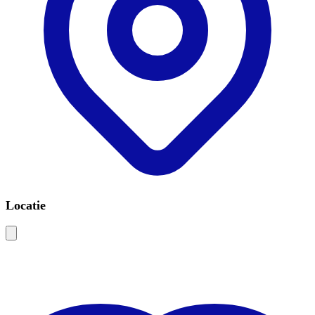
Locatie
Leaflet
|
©
OSM