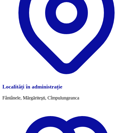
Localități în administrație
Fântânele, Mărgăriteşti, Cîmpulungeanca