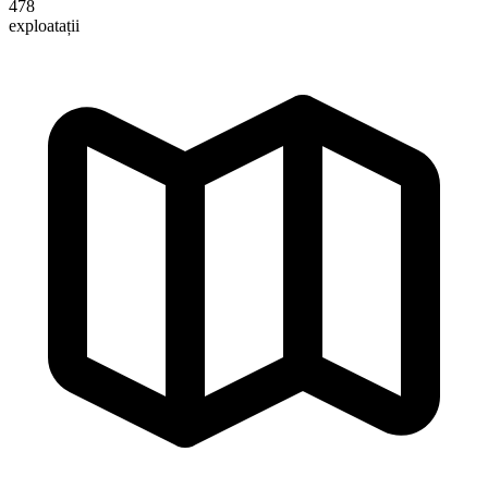
478
exploatații