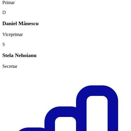
Primar
D
Daniel Mănescu
Viceprimar
S
Stela Nehoianu
Secretar