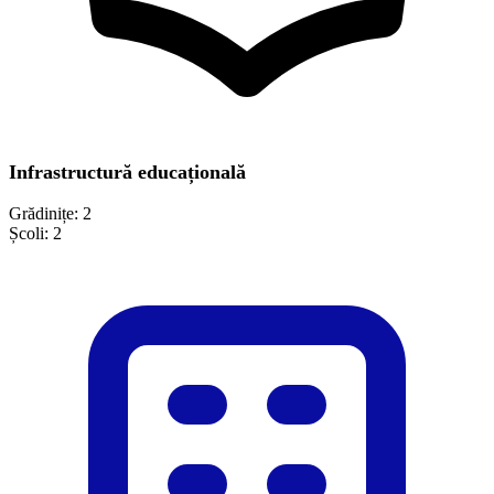
Infrastructură educațională
Grădinițe:
2
Școli:
2