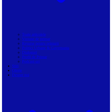
Toate articolele
Viziune de primar
Resurse pentru primarii
Politici Urbane & Guvernanta
Dialoguri
Profil de Primar
Podcast-uri
Stiri
Oferte
Despre noi