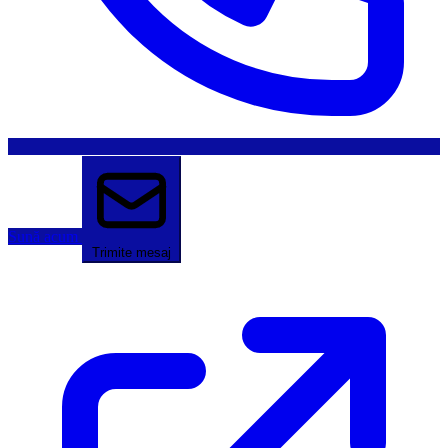
Sună acum
Trimite mesaj