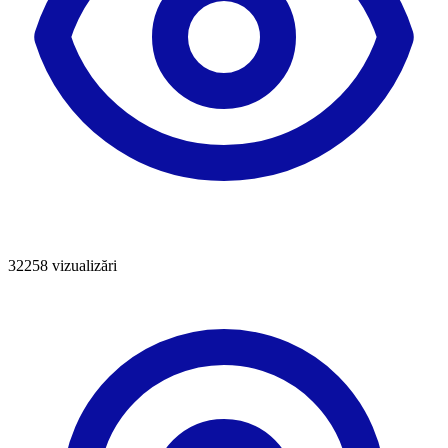
32258
vizualizări