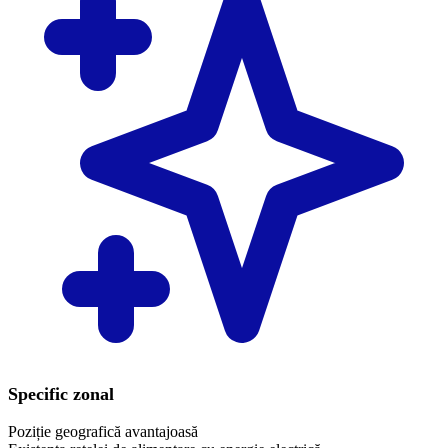
Specific zonal
Poziție geografică avantajoasă