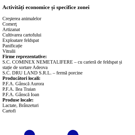
Activități economice și specifice zonei
Creşterea animalelor
Comerţ
Artizanat
Cultivarea cartofului
Exploatare feldspat
Panificație
Vitralii
Firme reprezentative:
S.C. COMINEX NEMETALIFERE – cu carieră de feldspat și
stație de sortare Adeova
S.C. DRU LAND S.R.L. – fermă porcine
Producători locali:
P.F.A. Gânscă Aurora
P.F.A. Ilea Traian
P.F.A. Gânscă Ioan
Produse locale:
Lactate, Brânzeturi
​Cartofi