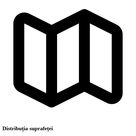
Distribuția suprafeței