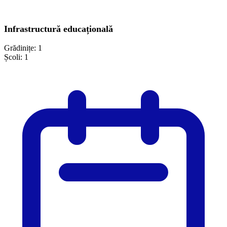
Infrastructură educațională
Grădinițe:
1
Școli:
1