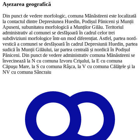
Așezarea geografică
Din punct de vedere morfologic, comuna Mănăstireni este localizată
la contactul dintre Depresiunea Huedin, Podișul Păniceni și Munții
Apuseni, subunitatea morfologică a Munților Gilău. Teritoriul
administrativ al comunei se desfăşoară în cadrul celor trei
subdiviziuni morfologice într-un mod diferențiat. Astfel, partea nord-
vestică a comunei se desfășoară în cadrul Depresiunii Huedin, partea
sudică în Munții Gilăului, iar partea centrală și nordică în Podișul
Păniceni. Din punct de vedere administrativ comuna Mănăstireni se
învecinează la N cu comuna Izvoru Crişului, la E cu comuna
Căpuşu Mare, la S cu comuna Râşca, la V cu comuna Călăţele şi la
NV cu comuna Sâncraiu