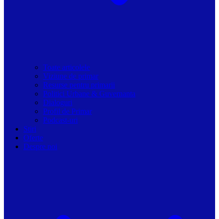
Toate articolele
Viziune de primar
Resurse pentru primarii
Politici Urbane & Guvernanta
Dialoguri
Profil de Primar
Podcast-uri
Stiri
Oferte
Despre noi