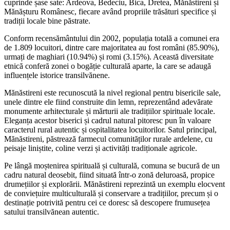
cuprinde șase sate: Ardeova, Bedeciu, Bica, Dretea, Mănăstireni și
Mănășturu Românesc, fiecare având propriile trăsături specifice și
tradiții locale bine păstrate.
Conform recensământului din 2002, populația totală a comunei era
de 1.809 locuitori, dintre care majoritatea au fost români (85.90%),
urmați de maghiari (10.94%) și romi (3.15%). Această diversitate
etnică conferă zonei o bogăție culturală aparte, la care se adaugă
influențele istorice transilvănene.
Mănăstireni este recunoscută la nivel regional pentru bisericile sale,
unele dintre ele fiind construite din lemn, reprezentând adevărate
monumente arhitecturale și mărturii ale tradițiilor spirituale locale.
Eleganța acestor biserici și cadrul natural pitoresc pun în valoare
caracterul rural autentic și ospitalitatea locuitorilor. Satul principal,
Mănăstireni, păstrează farmecul comunităților rurale ardelene, cu
peisaje liniștite, coline verzi și activități tradiționale agricole.
Pe lângă moștenirea spirituală și culturală, comuna se bucură de un
cadru natural deosebit, fiind situată într-o zonă deluroasă, propice
drumețiilor și explorării. Mănăstireni reprezintă un exemplu elocvent
de conviețuire multiculturală și conservare a tradițiilor, precum și o
destinație potrivită pentru cei ce doresc să descopere frumusețea
satului transilvănean autentic.