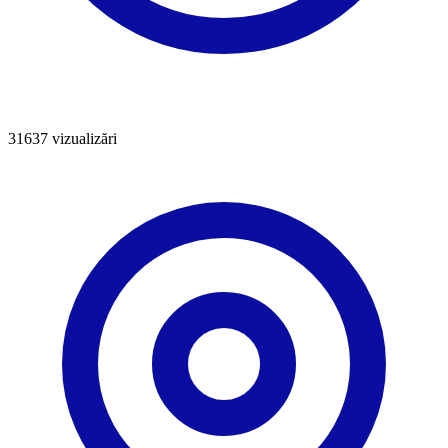
31637
vizualizări