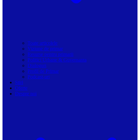
Toate articolele
Viziune de primar
Resurse pentru primarii
Politici Urbane & Guvernanta
Dialoguri
Profil de Primar
Podcast-uri
Stiri
Oferte
Despre noi