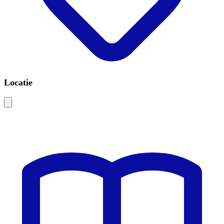
Locatie
Leaflet
|
©
OSM