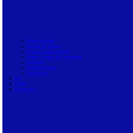
Toate articolele
Viziune de primar
Resurse pentru primarii
Politici Urbane & Guvernanta
Dialoguri
Profil de Primar
Podcast-uri
Stiri
Oferte
Despre noi