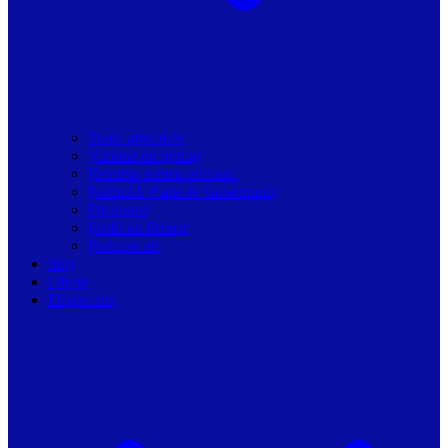
Toate articolele
Viziune de primar
Resurse pentru primarii
Politici Urbane & Guvernanta
Dialoguri
Profil de Primar
Podcast-uri
Stiri
Oferte
Despre noi