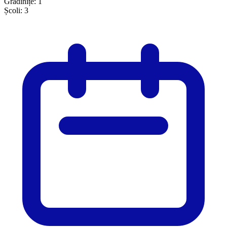
Grădinițe:
1
Școli:
3