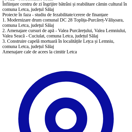
Înființare centru de zi îngrijire bătrâni și reabilitare cămin cultural în
comuna Letca, județul Sălaj
Proiecte în faza - studiu de fezabilitate/cerere de finanțare
1. Modernizare drum comunal DC 28 Toplița-Purcăreț-Vălișoara,
comuna Letca, județul Sălaj
2. Amenajare cursuri de apă - Valea Purcărețului, Valea Lemniului,
Valea Seacă - Cuciulat, comuna Letca, județul Sălaj
3. Construire capelă mortuară în localitățile Lețca și Lemniu,
comuna Letca, județul Sălaj
​Amenajare cale de acees la cimitir Letca