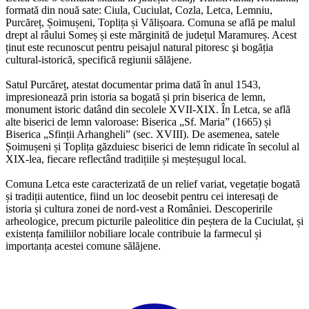
formată din nouă sate: Ciula, Cuciulat, Cozla, Letca, Lemniu,
Purcăreț, Șoimușeni, Toplița și Vălișoara. Comuna se află pe malul
drept al râului Someș și este mărginită de județul Maramureș. Acest
ținut este recunoscut pentru peisajul natural pitoresc şi bogăția
cultural-istorică, specifică regiunii sălăjene.
Satul Purcăreț, atestat documentar prima dată în anul 1543,
impresionează prin istoria sa bogată și prin biserica de lemn,
monument istoric datând din secolele XVII-XIX. În Letca, se află
alte biserici de lemn valoroase: Biserica „Sf. Maria” (1665) și
Biserica „Sfinții Arhangheli” (sec. XVIII). De asemenea, satele
Șoimușeni și Toplița găzduiesc biserici de lemn ridicate în secolul al
XIX-lea, fiecare reflectând tradițiile și meșteșugul local.
Comuna Letca este caracterizată de un relief variat, vegetație bogată
și tradiții autentice, fiind un loc deosebit pentru cei interesați de
istoria și cultura zonei de nord-vest a României. Descoperirile
arheologice, precum picturile paleolitice din peștera de la Cuciulat, și
existența familiilor nobiliare locale contribuie la farmecul și
importanța acestei comune sălăjene.