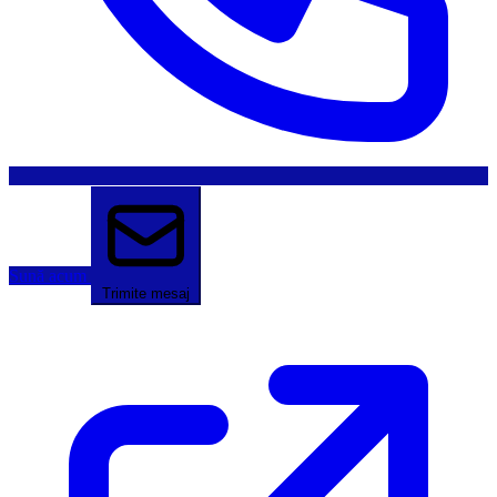
Sună acum
Trimite mesaj