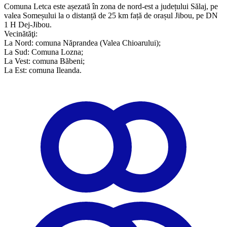
Comuna Letca este așezată în zona de nord-est a județului Sălaj, pe
valea Someșului la o distanță de 25 km față de orașul Jibou, pe DN
1 H Dej-Jibou.
Vecinătăţi:
​La Nord: comuna Năprandea (Valea Chioarului);
La Sud: Comuna Lozna;
La Vest: comuna Băbeni;
La Est: comuna Ileanda.