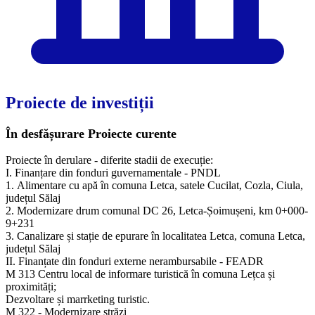
Proiecte de investiții
În desfășurare
Proiecte curente
Proiecte în derulare - diferite stadii de execuție:
I. Finanțare din fonduri guvernamentale - PNDL
1. Alimentare cu apă în comuna Letca, satele Cucilat, Cozla, Ciula,
județul Sălaj
2. Modernizare drum comunal DC 26, Letca-Șoimușeni, km 0+000-
9+231
3. Canalizare și stație de epurare în localitatea Letca, comuna Letca,
județul Sălaj
II. Finanțate din fonduri externe nerambursabile - FEADR
M 313 Centru local de informare turistică în comuna Lețca și
proximități;
Dezvoltare și marrketing turistic.
M 322 - Modernizare străzi