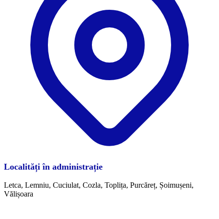
Localități în administrație
Letca, Lemniu, Cuciulat, Cozla, Toplița, Purcăreț, Șoimușeni,
Vălișoara