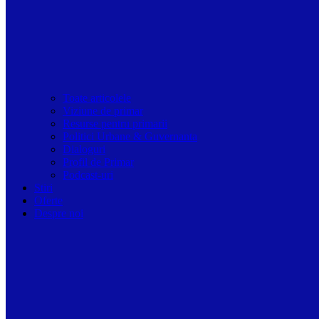
Toate articolele
Viziune de primar
Resurse pentru primarii
Politici Urbane & Guvernanta
Dialoguri
Profil de Primar
Podcast-uri
Stiri
Oferte
Despre noi