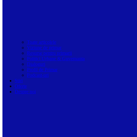
Toate articolele
Viziune de primar
Resurse pentru primarii
Politici Urbane & Guvernanta
Dialoguri
Profil de Primar
Podcast-uri
Stiri
Oferte
Despre noi