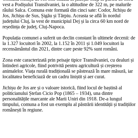
vest a Podișului Transilvaniei, la o altitudine de 322 m, pe malurile
râului Salca. Comuna este formată din cinci sate: Codor, Jichișu de
Jos, Jichișu de Sus, Șigău și Tărpiu. Aceasta se află în nordul
județului Cluj, la vest de municipiul Dej și la circa 60 km nord de
reședința de județ, Cluj-Napoca.
Populația comunei a suferit un declin constant în ultimele decenii: de
la 1.327 locuitori în 2002, la 1.152 în 2011 și 1.049 locuitori la
recensământul din 2021, dintre care peste 92% sunt români.
Zona este caracterizată prin peisaje tipice Transilvaniei, cu dealuri și
întinderi agricole, fiind potrivită pentru agricultură și creșterea
animalelor. Viața rurală tradițională se păstrează în mare măsură, iar
localitatea beneficiază de un cadru liniștit și aer curat.
Jichișu de Jos are și o valoare istorică, fiind locul de baștină al
politicianului Ștefan Cicio Pop (1865 – 1934), una dintre
personalitățile marcante ale Marii Uniri din 1918. De-a lungul
timpului, comuna a fost un exemplu al păstrării identității și tradițiilor
românești în regiune.