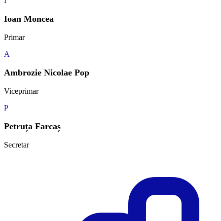
I
Ioan Moncea
Primar
A
Ambrozie Nicolae Pop
Viceprimar
P
Petruța Farcaș
Secretar