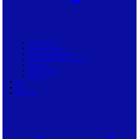
Toate articolele
Viziune de primar
Resurse pentru primarii
Politici Urbane & Guvernanta
Dialoguri
Profil de Primar
Podcast-uri
Stiri
Oferte
Despre noi