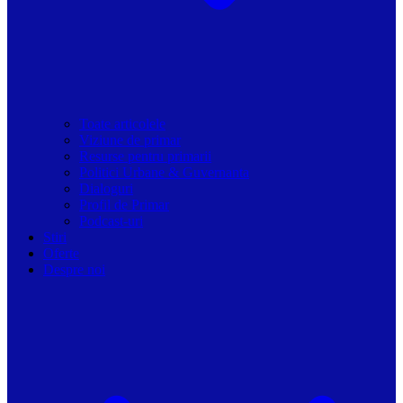
Toate articolele
Viziune de primar
Resurse pentru primarii
Politici Urbane & Guvernanta
Dialoguri
Profil de Primar
Podcast-uri
Stiri
Oferte
Despre noi