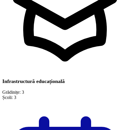
Infrastructură educațională
Grădinițe:
3
Școli:
3