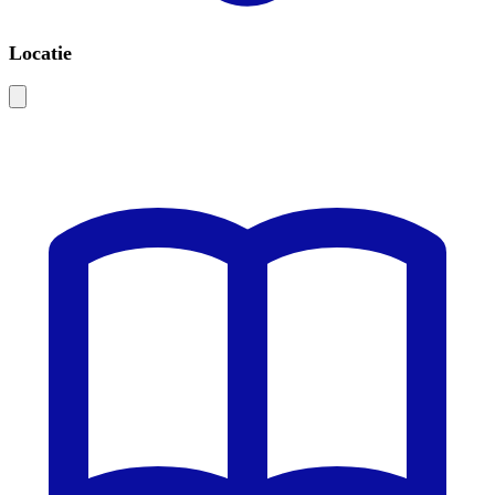
Locatie
Leaflet
|
©
OSM