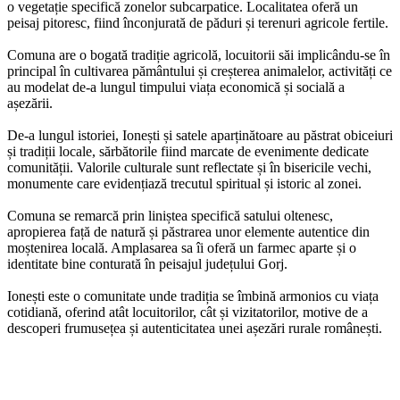
o vegetație specifică zonelor subcarpatice. Localitatea oferă un
peisaj pitoresc, fiind înconjurată de păduri și terenuri agricole fertile.
Comuna are o bogată tradiție agricolă, locuitorii săi implicându-se în
principal în cultivarea pământului și creșterea animalelor, activități ce
au modelat de-a lungul timpului viața economică și socială a
așezării.
De-a lungul istoriei, Ionești și satele aparținătoare au păstrat obiceiuri
și tradiții locale, sărbătorile fiind marcate de evenimente dedicate
comunității. Valorile culturale sunt reflectate și în bisericile vechi,
monumente care evidențiază trecutul spiritual și istoric al zonei.
Comuna se remarcă prin liniștea specifică satului oltenesc,
apropierea față de natură și păstrarea unor elemente autentice din
moștenirea locală. Amplasarea sa îi oferă un farmec aparte și o
identitate bine conturată în peisajul județului Gorj.
Ionești este o comunitate unde tradiția se îmbină armonios cu viața
cotidiană, oferind atât locuitorilor, cât și vizitatorilor, motive de a
descoperi frumusețea și autenticitatea unei așezări rurale românești.