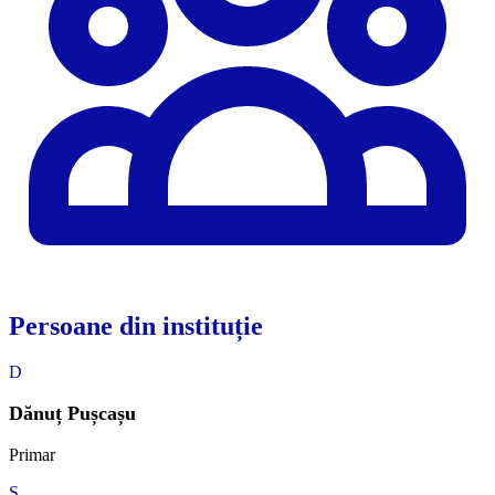
Persoane din instituție
D
Dănuț Pușcașu
Primar
Ș