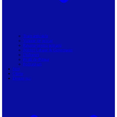
Toate articolele
Viziune de primar
Resurse pentru primarii
Politici Urbane & Guvernanta
Dialoguri
Profil de Primar
Podcast-uri
Stiri
Oferte
Despre noi