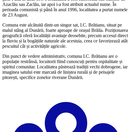
Azaclău sau Zaclău, iar apoi i-a fost atribuit actualul nume. În
perioada comunistă și până în anul 1996, localitatea a purtat numele
de 23 August.
Comuna este alcătuită dintr-un singur sat, I.C. Brătianu, situat pe
malul stâng al Dunării, foarte aproape de orașul Brăila. Poziționarea
geografică oferă localității avantaje deosebite, precum accesul direct
la fluviu și la bogățiile naturale ale acestuia, ceea ce favorizează atât
pescuitul cât și activitățile agricole.
Din punct de vedere administrativ, comuna I.C. Brătianu are o
populație restrânsă, locuitorii fiind cunoscuți pentru ospitalitate și
spiritul comunitar. Localitatea păstrează tradiții vechi dobrogene, iar
imaginea satului este marcată de liniștea rurală și de peisajele
pitorești, specifice zonelor riverane Dunării.