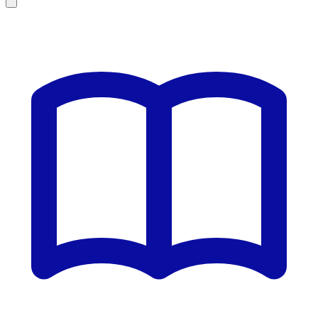
Leaflet
|
©
OSM