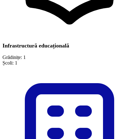
Infrastructură educațională
Grădinițe:
1
Școli:
1