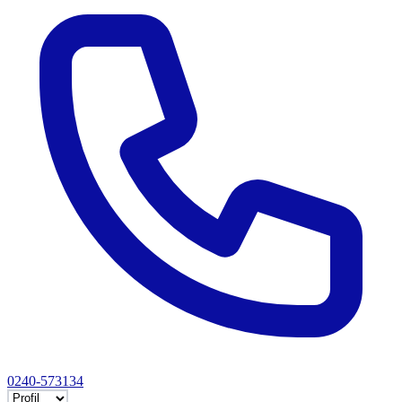
0240-573134
Selectează tab