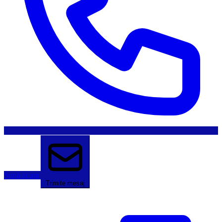
Sună acum
Trimite mesaj