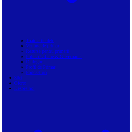
Toate articolele
Viziune de primar
Resurse pentru primarii
Politici Urbane & Guvernanta
Dialoguri
Profil de Primar
Podcast-uri
Stiri
Oferte
Despre noi