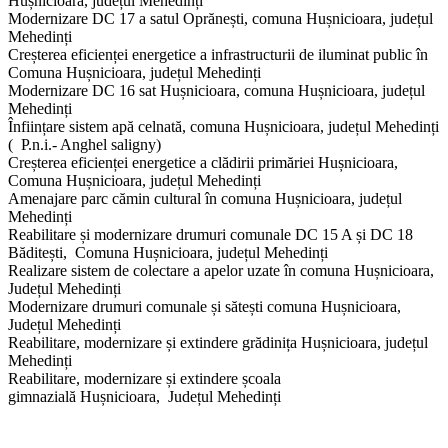
Hușnicioara, județul Mehedinți
Modernizare DC 17 a satul Oprănești, comuna Hușnicioara, județul
Mehedinți
Creșterea eficienței energetice a infrastructurii de iluminat public în
Comuna Hușnicioara, județul Mehedinți
Modernizare DC 16 sat Hușnicioara, comuna Hușnicioara, județul
Mehedinți
Înființare sistem apă celnată, comuna Hușnicioara, județul Mehedinți
( P.n.i.- Anghel saligny)
Creșterea eficienței energetice a clădirii primăriei Hușnicioara,
Comuna Hușnicioara, județul Mehedinți
Amenajare parc cămin cultural în comuna Hușnicioara, județul
Mehedinți
Reabilitare și modernizare drumuri comunale DC 15 A și DC 18
Băditești, Comuna Hușnicioara, județul Mehedinți
Realizare sistem de colectare a apelor uzate în comuna Hușnicioara,
Județul Mehedinți
Modernizare drumuri comunale și sătești comuna Hușnicioara,
Județul Mehedinți
Reabilitare, modernizare și extindere grădinița Hușnicioara, județul
Mehedinți
Reabilitare, modernizare și extindere școala
gimnazială Hușnicioara, Județul Mehedinți