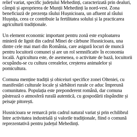
relief variat, specific județului Mehedinți, caracterizată prin dealuri,
câmpii și aproprierea de Munții Mehedinți la nord-vest. Zona
beneficiază de prezența râului Hușnicioara, un afluent al râului
Hușnița, ceea ce contribuie la fertilitatea solului și la practicarea
agriculturii tradiționale.
Un element economic important pentru zonă este exploatarea
minieră de lignit din cadrul Minei de cărbune Husnicioara, una
dintre cele mai mari din România, care asigură locuri de muncă
pentru locuitorii comunei și are un rol semnificativ în economia
locală. Agricultura este, de asemenea, o activitate de bază, locuitorii
ocupându-se cu cultura cerealelor, creșterea animalelor și
pomicultura.
Comuna menține tradiții și obiceiuri specifice zonei Olteniei, cu
manifestări culturale locale și sărbători rurale ce aduc împreună
comunitatea. Populația este preponderent română, dar comuna
păstrează o atmosferă rurală autentică, cu gospodării răspândite și
peisaje pitorești.
Husnicioara se remarcă prin cadrul natural variat și prin echilibrul
între activitatea industrială și valorile tradiționale, fiind o comună
reprezentativă pentru județul Mehedinți.