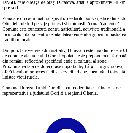
DN6B, care o leagă de orașul Craiova, aflat la aproximativ 58 km
spre sud.
Zona are un cadru natural specific dealurilor subcarpatice din sudul
Olteniei, oferind peisaje pitorești și o atmosferă rurală autentică.
Comuna este cunoscută pentru agricultură, activitate tradițională a
locuitorilor, dar și pentru ospitalitatea oamenilor și pentru păstrarea
tradițiilor locale.
Din punct de vedere administrativ, Hurezani este una dintre cele 61
de comune ale județului Gorj. Populația este preponderent formată
din români, reflectând specificul etnic și cultural al zonei.
Proximitatea față de două orașe importante, Târgu Jiu și Craiova,
oferă locuitorilor acces facil la servicii urbane, menținând totodată
liniștea vieții rurale.
Comuna Hurezani îmbină tradiția cu modernitatea, fiind o parte
reprezentativă a județului Gorj și a regiunii Oltenia.