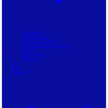
Toate articolele
Viziune de primar
Resurse pentru primarii
Politici Urbane & Guvernanta
Dialoguri
Profil de Primar
Podcast-uri
Stiri
Oferte
Despre noi