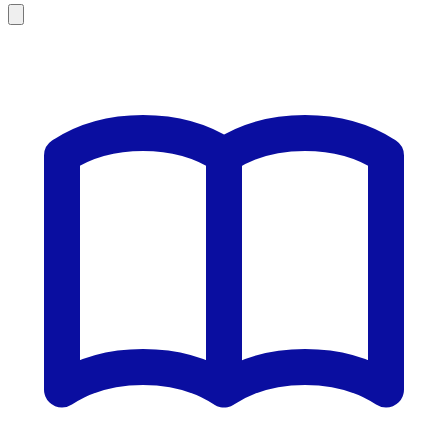
Leaflet
|
©
OSM