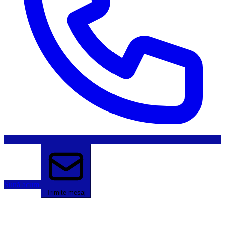
Sună acum
Trimite mesaj