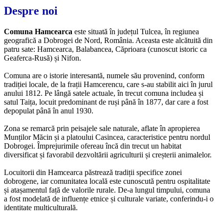
Despre noi
Comuna Hamcearca
este situată în județul Tulcea, în regiunea
geografică a Dobrogei de Nord, România. Aceasta este alcătuită din
patru sate: Hamcearca, Balabancea, Căprioara (cunoscut istoric ca
Geaferca-Rusă) și Nifon.
Comuna are o istorie interesantă, numele său provenind, conform
tradiției locale, de la frații Hamcerencu, care s-au stabilit aici în jurul
anului 1812. Pe lângă satele actuale, în trecut comuna includea și
satul Taița, locuit predominant de ruși până în 1877, dar care a fost
depopulat până în anul 1930.
Zona se remarcă prin peisajele sale naturale, aflate în apropierea
Munților Măcin și a platoului Casincea, caracteristice pentru nordul
Dobrogei. Împrejurimile ofereau încă din trecut un habitat
diversificat și favorabil dezvoltării agriculturii și creșterii animalelor.
Locuitorii din Hamcearca păstrează tradiții specifice zonei
dobrogene, iar comunitatea locală este cunoscută pentru ospitalitate
și atașamentul față de valorile rurale. De-a lungul timpului, comuna
a fost modelată de influențe etnice și culturale variate, conferindu-i o
identitate multiculturală.