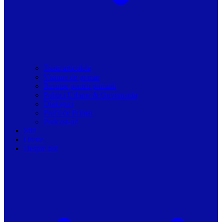
Toate articolele
Viziune de primar
Resurse pentru primarii
Politici Urbane & Guvernanta
Dialoguri
Profil de Primar
Podcast-uri
Stiri
Oferte
Despre noi