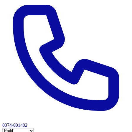
0374-001402
Selectează tab