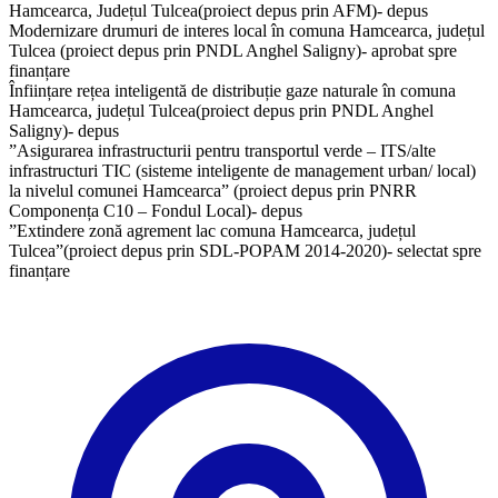
Hamcearca, Județul Tulcea(proiect depus prin AFM)- depus
Modernizare drumuri de interes local în comuna Hamcearca, județul
Tulcea (proiect depus prin PNDL Anghel Saligny)- aprobat spre
finanțare
Înființare rețea inteligentă de distribuție gaze naturale în comuna
Hamcearca, județul Tulcea(proiect depus prin PNDL Anghel
Saligny)- depus
”Asigurarea infrastructurii pentru transportul verde – ITS/alte
infrastructuri TIC (sisteme inteligente de management urban/ local)
la nivelul comunei Hamcearca” (proiect depus prin PNRR
Componența C10 – Fondul Local)- depus
”Extindere zonă agrement lac comuna Hamcearca, județul
Tulcea”(proiect depus prin SDL-POPAM 2014-2020)- selectat spre
finanțare