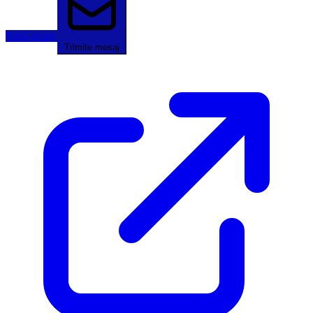
Sună acum
Trimite mesaj