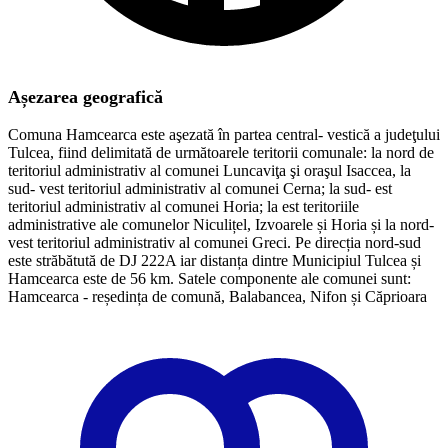
Așezarea geografică
Comuna Hamcearca este aşezată în partea central- vestică a judeţului
Tulcea, fiind delimitată de următoarele teritorii comunale: la nord de
teritoriul administrativ al comunei Luncaviţa şi oraşul Isaccea, la
sud- vest teritoriul administrativ al comunei Cerna; la sud- est
teritoriul administrativ al comunei Horia; la est teritoriile
administrative ale comunelor Niculițel, Izvoarele și Horia și la nord-
vest teritoriul administrativ al comunei Greci. Pe direcția nord-sud
este străbătută de DJ 222A iar distanța dintre Municipiul Tulcea și
Hamcearca este de 56 km. Satele componente ale comunei sunt:
Hamcearca - reședința de comună, Balabancea, Nifon și Căprioara