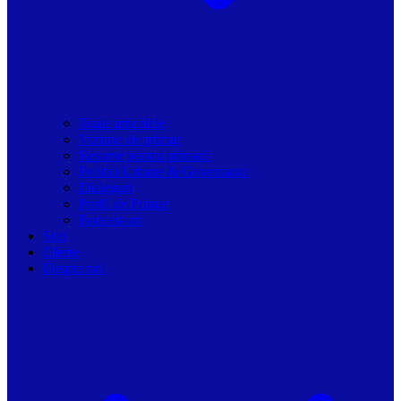
Toate articolele
Viziune de primar
Resurse pentru primarii
Politici Urbane & Guvernanta
Dialoguri
Profil de Primar
Podcast-uri
Stiri
Oferte
Despre noi