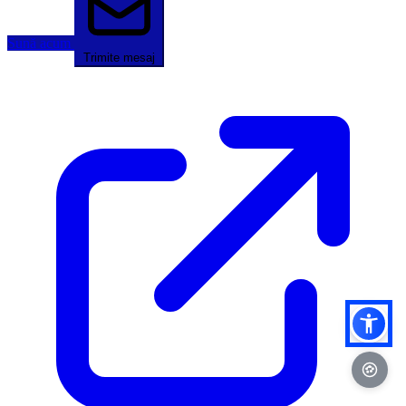
Sună acum
Trimite mesaj