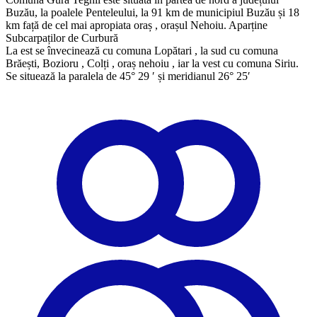
Buzău, la poalele Penteleului, la 91 km de municipiul Buzău și 18
km față de cel mai apropiata oraș , orașul Nehoiu. Aparține
Subcarpaților de Curbură
​La est se învecinează cu comuna Lopătari , la sud cu comuna
Brăești, Bozioru , Colți , oraș nehoiu , iar la vest cu comuna Siriu.
Se situează la paralela de 45° 29 ′ și meridianul 26° 25′