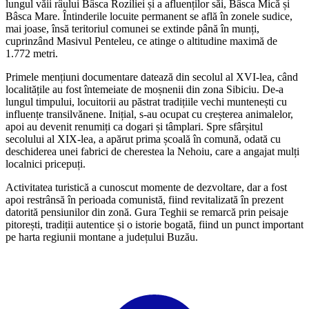
lungul văii râului Bâsca Roziliei și a afluenților săi, Bâsca Mică și
Bâsca Mare. Întinderile locuite permanent se află în zonele sudice,
mai joase, însă teritoriul comunei se extinde până în munți,
cuprinzând Masivul Penteleu, ce atinge o altitudine maximă de
1.772 metri.
Primele mențiuni documentare datează din secolul al XVI-lea, când
localitățile au fost întemeiate de moșnenii din zona Sibiciu. De-a
lungul timpului, locuitorii au păstrat tradițiile vechi muntenești cu
influențe transilvănene. Inițial, s-au ocupat cu creșterea animalelor,
apoi au devenit renumiți ca dogari și tâmplari. Spre sfârșitul
secolului al XIX-lea, a apărut prima școală în comună, odată cu
deschiderea unei fabrici de cherestea la Nehoiu, care a angajat mulți
localnici pricepuți.
Activitatea turistică a cunoscut momente de dezvoltare, dar a fost
apoi restrânsă în perioada comunistă, fiind revitalizată în prezent
datorită pensiunilor din zonă. Gura Teghii se remarcă prin peisaje
pitorești, tradiții autentice și o istorie bogată, fiind un punct important
pe harta regiunii montane a județului Buzău.