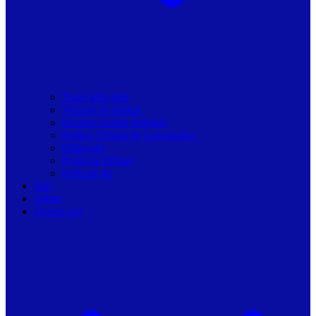
Toate articolele
Viziune de primar
Resurse pentru primarii
Politici Urbane & Guvernanta
Dialoguri
Profil de Primar
Podcast-uri
Stiri
Oferte
Despre noi