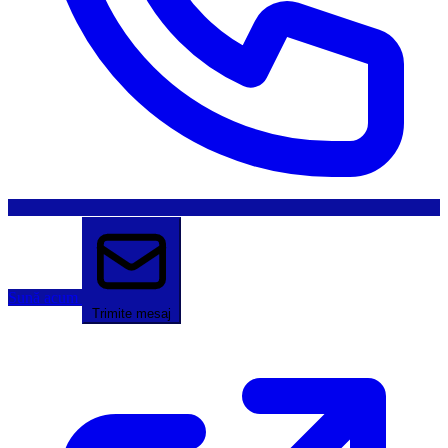
Sună acum
Trimite mesaj