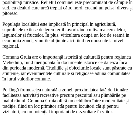
posibilități turistice. Relieful comunei este predominant de câmpie în
sud, cu dealuri care urcă treptat către nord, creând un peisaj divers și
pitoresc.
Populația localității este implicată în principal în agricultură,
suprafețele extinse de teren fertil favorizând cultivarea cerealelor,
legumelor și fructelor. În plus, viticultura ocupă un loc de seamă în
economia zonei, vinurile obținute aici fiind recunoscute la nivel
regional.
Comuna Gruia are o importanță istorică și culturală pentru regiunea
Mehedinți, fiind menționată în documente istorice ce datează încă
din perioada modernă. Tradițiile și obiceiurile locale sunt păstrate cu
sfințenie, iar evenimentele culturale și religioase adună comunitatea
în jurul valorilor comune.
Pe lângă frumusețea naturală a zonei, proximitatea față de Dunăre
facilitează activități recreative precum pescuitul sau plimbările pe
malul râului. Comuna Gruia oferă un echilibru între modernitate și
tradiție, fiind un loc primitor atât pentru locuitori cât și pentru
vizitatori, cu un potențial important de dezvoltare în viitor.