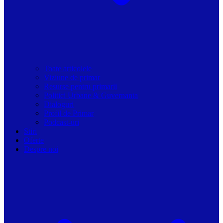
Toate articolele
Viziune de primar
Resurse pentru primarii
Politici Urbane & Guvernanta
Dialoguri
Profil de Primar
Podcast-uri
Stiri
Oferte
Despre noi