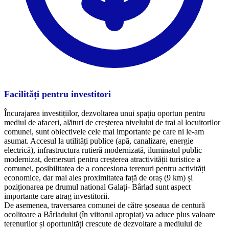
Facilități pentru investitori
Încurajarea investițiilor, dezvoltarea unui spațiu oportun pentru
mediul de afaceri, alături de creșterea nivelului de trai al locuitorilor
comunei, sunt obiectivele cele mai importante pe care ni le-am
asumat. Accesul la utilități publice (apă, canalizare, energie
electrică), infrastructura rutieră modernizată, iluminatul public
modernizat, demersuri pentru creșterea atractivității turistice a
comunei, posibilitatea de a concesiona terenuri pentru activități
economice, dar mai ales proximitatea față de oraș (9 km) și
poziționarea pe drumul national Galați- Bârlad sunt aspect
importante care atrag investitorii.
​De asemenea, traversarea comunei de către șoseaua de centură
ocolitoare a Bârladului (în viitorul apropiat) va aduce plus valoare
terenurilor și oportunități crescute de dezvoltare a mediului de