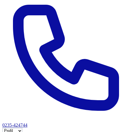
0235-424744
Selectează tab