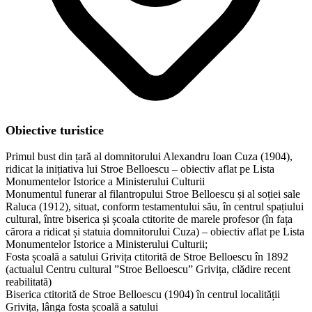
Obiective turistice
Primul bust din țară al domnitorului Alexandru Ioan Cuza (1904),
ridicat la inițiativa lui Stroe Belloescu – obiectiv aflat pe Lista
Monumentelor Istorice a Ministerului Culturii
Monumentul funerar al filantropului Stroe Belloescu și al soției sale
Raluca (1912), situat, conform testamentului său, în centrul spațiului
cultural, între biserica și școala ctitorite de marele profesor (în fața
cărora a ridicat și statuia domnitorului Cuza) – obiectiv aflat pe Lista
Monumentelor Istorice a Ministerului Culturii;
Fosta școală a satului Grivița ctitorită de Stroe Belloescu în 1892
(actualul Centru cultural ”Stroe Belloescu” Grivița, clădire recent
reabilitată)
Biserica ctitorită de Stroe Belloescu (1904) în centrul localității
Grivița, lânga fosta școală a satului