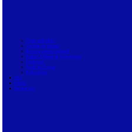
Toate articolele
Viziune de primar
Resurse pentru primarii
Politici Urbane & Guvernanta
Dialoguri
Profil de Primar
Podcast-uri
Stiri
Oferte
Despre noi