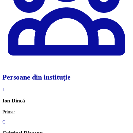
Persoane din instituție
I
Ion Dincă
Primar
C