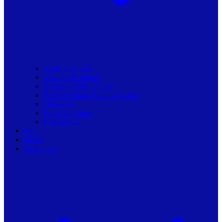
Toate articolele
Viziune de primar
Resurse pentru primarii
Politici Urbane & Guvernanta
Dialoguri
Profil de Primar
Podcast-uri
Stiri
Oferte
Despre noi