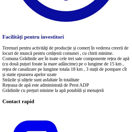
Facilități pentru investitori
Terenuri pentru activităţi de producție și comerț în vederea creerii de
locuri de muncă pentru cetățenii comunei , cu chirii minime.
​Comuna Grădinile are în toate cele trei sate componente rețea de apă
(cu două puțuri forate la mare adâncime) pe o lungime de 15 km ,
rețea de canalizare pe lungime totala 18 km , 3 stații de pompare cît
și statie epurarea apelor uzate
Străzile și ulițele sunt asfaltate în totalitate
Rețeaua de apă este administrată de Prest ADP
Grădinile cu prețuri minime la apă potabilă și menajeră
Contact rapid