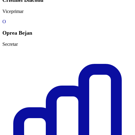
Cristinel Diaconu
Viceprimar
O
Oprea Bejan
Secretar