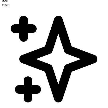
608
case