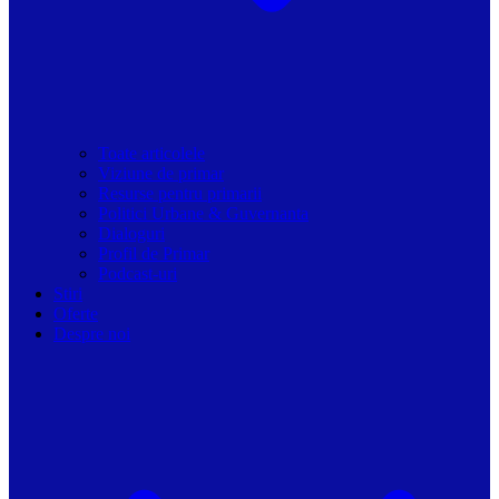
Toate articolele
Viziune de primar
Resurse pentru primarii
Politici Urbane & Guvernanta
Dialoguri
Profil de Primar
Podcast-uri
Stiri
Oferte
Despre noi