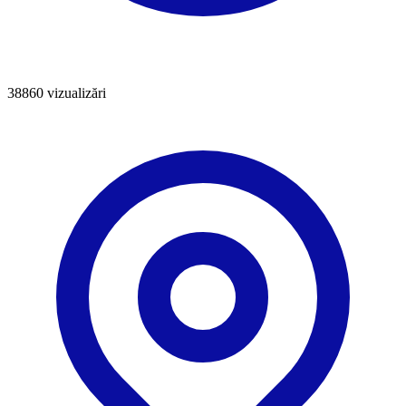
38860
vizualizări