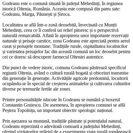
Godeanu este o comună situată în județul Mehedinți, în regiunea
istorică Oltenia, România. Aceasta este compusă din patru sate:
Godeanu, Marga, Păunești și Șiroca.
Localitatea se află într-o zonă deosebită, învecinată cu Munții
Mehedinți, ceea ce îi conferă un relief pitoresc și o perspectivă
naturală remarcabilă. Aflată în apropierea unor importante rezervații
naturale și peisaje carstice, zona Godeanu este apreciată pentru aerul
curat și peisajele montane. Tradițiile rurale, ospitalitatea localnicilor
și varietatea peisajelor fac din această comună un loc deosebit pentru
cei ce doresc să descopere farmecul Olteniei autentice.
Din punct de vedere istoric, comuna Godeanu păstrează specificul
regiunii Oltenia, având o cultură rurală bogată și obiceiuri transmise
din generație în generație. Activitățile agricole predomină, locuitorii
ocupându-se în special de creșterea animalelor și cultivarea culturilor
diverse pe terenurile fertile ale zonei.
Printre personalitățile născute în Godeanu se numără și boxerul
Constantin Gruiescu. De asemenea, în apropierea comunei se află
Peștera Topolnița, un important obiectiv speologic național.
Prin așezarea sa montană, tradițiile păstrate și potențialul natural,
Godeanu reprezintă o adevărată comoară a județului Mehedinți,
oferind vizitatorilor prilejul de a experimenta viața rurală românească