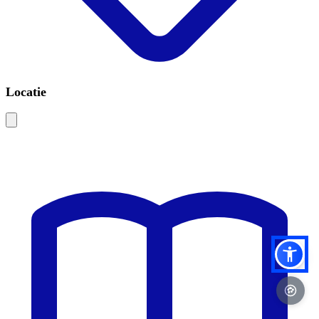
Locatie
Leaflet
|
©
OSM