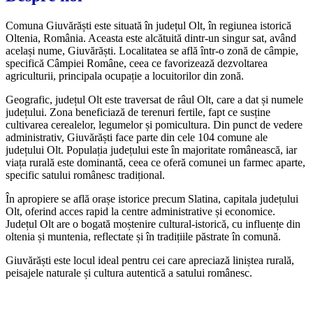
Comuna Giuvărăști este situată în județul Olt, în regiunea istorică
Oltenia, România. Aceasta este alcătuită dintr-un singur sat, având
același nume, Giuvărăști. Localitatea se află într-o zonă de câmpie,
specifică Câmpiei Române, ceea ce favorizează dezvoltarea
agriculturii, principala ocupație a locuitorilor din zonă.
Geografic, județul Olt este traversat de râul Olt, care a dat și numele
județului. Zona beneficiază de terenuri fertile, fapt ce susține
cultivarea cerealelor, legumelor și pomicultura. Din punct de vedere
administrativ, Giuvărăști face parte din cele 104 comune ale
județului Olt. Populația județului este în majoritate românească, iar
viața rurală este dominantă, ceea ce oferă comunei un farmec aparte,
specific satului românesc tradițional.
În apropiere se află orașe istorice precum Slatina, capitala județului
Olt, oferind acces rapid la centre administrative și economice.
Județul Olt are o bogată moștenire cultural-istorică, cu influențe din
oltenia și muntenia, reflectate și în tradițiile păstrate în comună.
Giuvărăști este locul ideal pentru cei care apreciază liniștea rurală,
peisajele naturale și cultura autentică a satului românesc.