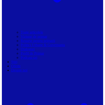
Toate articolele
Viziune de primar
Resurse pentru primarii
Politici Urbane & Guvernanta
Dialoguri
Profil de Primar
Podcast-uri
Stiri
Oferte
Despre noi