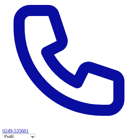
0249-535601
Selectează tab