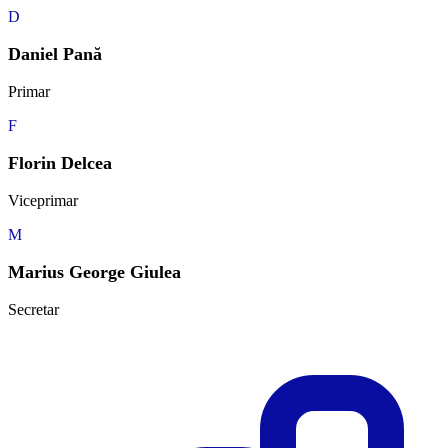
D
Daniel Pană
Primar
F
Florin Delcea
Viceprimar
M
Marius George Giulea
Secretar