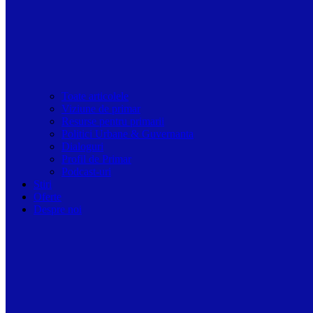
Toate articolele
Viziune de primar
Resurse pentru primarii
Politici Urbane & Guvernanta
Dialoguri
Profil de Primar
Podcast-uri
Stiri
Oferte
Despre noi