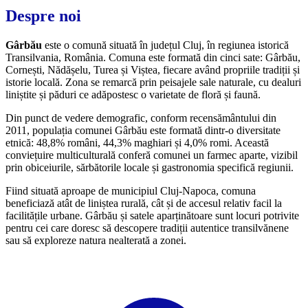
Despre noi
Gârbău
este o comună situată în județul Cluj, în regiunea istorică
Transilvania, România. Comuna este formată din cinci sate: Gârbău,
Cornești, Nădășelu, Turea și Viștea, fiecare având propriile tradiții și
istorie locală. Zona se remarcă prin peisajele sale naturale, cu dealuri
liniștite și păduri ce adăpostesc o varietate de floră și faună.
Din punct de vedere demografic, conform recensământului din
2011, populația comunei Gârbău este formată dintr-o diversitate
etnică: 48,8% români, 44,3% maghiari și 4,0% romi. Această
conviețuire multiculturală conferă comunei un farmec aparte, vizibil
prin obiceiurile, sărbătorile locale și gastronomia specifică regiunii.
Fiind situată aproape de municipiul Cluj-Napoca, comuna
beneficiază atât de liniștea rurală, cât și de accesul relativ facil la
facilitățile urbane. Gârbău și satele aparținătoare sunt locuri potrivite
pentru cei care doresc să descopere tradiții autentice transilvănene
sau să exploreze natura nealterată a zonei.