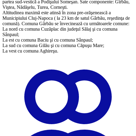
partea sud-vestică a Podişului Someşan. Sate componente: Gîrbău,
Viştea, Nădăşelu, Turea, Corneşti.
Altitudinea maximă este atinsă în zona pre-orăşenească a
Municipiului Cluj-Napoca ( la 23 km de satul Gârbău, reşedinţa de
comună). Comuna Gârbău se învecinează cu următoarele comune:
La nord cu comuna Cuzăplac din judeţul Sălaj şi cu comuna
Sânpaul;
La est cu comuna Baciu şi cu comuna Sânpaul;
La sud cu comuna Gilău şi cu comuna Căpuşu Mare;
La vest cu comuna Aghireşu.