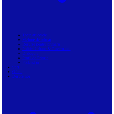
Toate articolele
Viziune de primar
Resurse pentru primarii
Politici Urbane & Guvernanta
Dialoguri
Profil de Primar
Podcast-uri
Stiri
Oferte
Despre noi