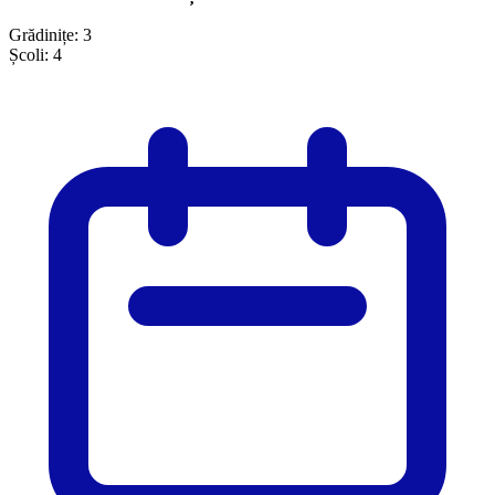
Grădinițe:
3
Școli:
4