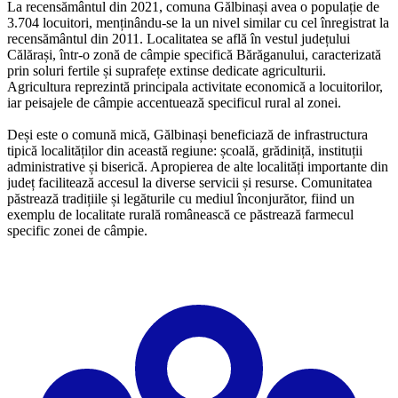
La recensământul din 2021, comuna Gălbinași avea o populație de
3.704 locuitori, menținându-se la un nivel similar cu cel înregistrat la
recensământul din 2011. Localitatea se află în vestul județului
Călărași, într-o zonă de câmpie specifică Bărăganului, caracterizată
prin soluri fertile și suprafețe extinse dedicate agriculturii.
Agricultura reprezintă principala activitate economică a locuitorilor,
iar peisajele de câmpie accentuează specificul rural al zonei.
Deși este o comună mică, Gălbinași beneficiază de infrastructura
tipică localităților din această regiune: școală, grădiniță, instituții
administrative și biserică. Apropierea de alte localități importante din
județ facilitează accesul la diverse servicii și resurse. Comunitatea
păstrează tradițiile și legăturile cu mediul înconjurător, fiind un
exemplu de localitate rurală românească ce păstrează farmecul
specific zonei de câmpie.