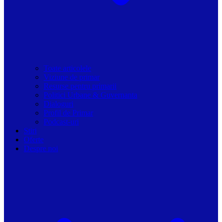
Toate articolele
Viziune de primar
Resurse pentru primarii
Politici Urbane & Guvernanta
Dialoguri
Profil de Primar
Podcast-uri
Stiri
Oferte
Despre noi