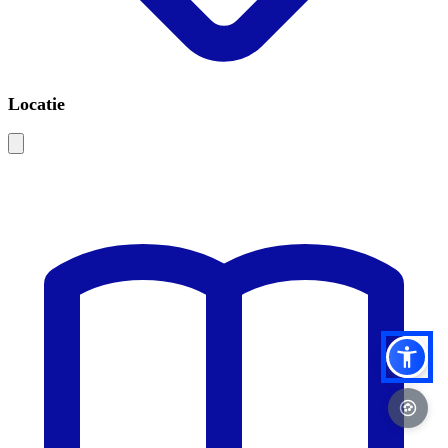
Locatie
Leaflet
|
©
OSM