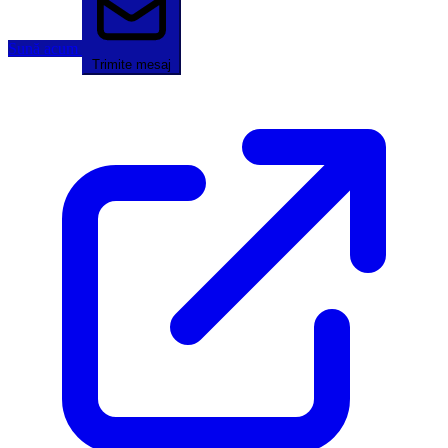
Sună acum
Trimite mesaj