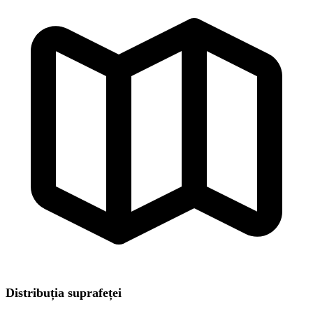
Distribuția suprafeței