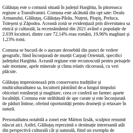
Gălăuțaș este o comună situată în județul Harghita, în pitoreasca
regiune a Transilvaniei. Comuna este alcătuită din opt sate: Dealu
Armanului, Gălăuțaș, Gălăuțaș-Pârău, Nuțeni, Plopiș, Preluca,
Toleșeni și Zăpodea. Această zonă se evidențiază prin diversitatea sa
etnică și culturală, la recensământul din 2021 având o populație de
2.039 locuitori, dintre care 72,14% erau români, 19,96% maghiari și
1,23% romi.
Comuna se bucură de o așezare deosebită din punct de vedere
geografic, fiind înconjurată de munții Carpați Orientali, specifici
județului Harghita. Această regiune este recunoscută pentru peisajele
sale montane, apele minerale și clima relativ răcoroasă, cu veri
plăcute.
Gălăuțaș impresionează prin conservarea tradițiilor și
multiculturalitatea sa, locuitorii păstrând de-a lungul timpului
obiceiuri românești și maghiare, ceea ce conferă un farmec aparte
localității. Comuna este străbătută de ape curate și este înconjurată
de păduri întinse, oferind oportunități pentru drumeții și relaxare în
natură.
Personalitatea notabilă a zonei este Márton Izsák, sculptor renumit
născut aici. Astfel, Gălăuțaș reprezintă o destinație interesantă atât
din perspectivă culturală cât și naturală, fiind un exemplu de