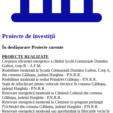
Proiecte de investiții
În desfășurare
Proiecte curente
PROIECTE REALIZATE
Creșterea eficienței energetice a clădirii Școlii Gimnaziale Dumitru
Gafton, corp B – A.F.M.
Reabilitare moderată la Școala Gimnazială Dumitru Gafton, Corp A,
din comuna Gălăuțaș, județul Harghita - P.N.R.R.
Reabilitare moderată la sediul Primăriei Gălăuțaș - P.N.R.R.
Stații de reîncărcare pentru vehicule electrice în comuna Gălăuțaș,
județul Harghita -
P.N.R.R.
Renovare energetică moderată la Căminul Cultural din comuna
Gălăuțaș, județul Harghita - P.N.R.R.
Renovare energetică moderată la Căminul cu program prelungit
Prichindel
din comuna Gălăuțaș, județul Harghita - P.N.R.R
Renovare energetică moderată sau aprofundată la Blocurile vechi în