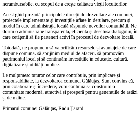
nerambursabile, cu scopul de a crește calitatea vieții locuitorilor.
Acest ghid prezintă principalele direcții de dezvoltare ale comunei,
proiectele implementate și investițiile aflate în derulare, precum și
modul în care administrația locală răspunde nevoilor comunității. Ne
dorim o administrație transparentă, eficientă și deschisă dialogului, în
care cetățenii să fie parteneri activi în procesul de dezvoltare locală.
Totodată, ne propunem să valorificăm resursele și avantajele de care
dispune comuna, să sprijinim mediul de afaceri, să promovăm
patrimoniul local și să continuăm investițiile în educație, cultură,
digitalizare și utilități publice.
Le mulțumesc tuturor celor care contribuie, prin implicare și
responsabilitate, la dezvoltarea comunei Gălăuțaș. Sunt convins că,
prin colaborare și încredere, vom continua să construim o
comunitate modernă, atractivă și prosperă pentru generațiile de astăzi
și de mâine.
Primarul comunei Gălăuțaș, Radu Țăran!