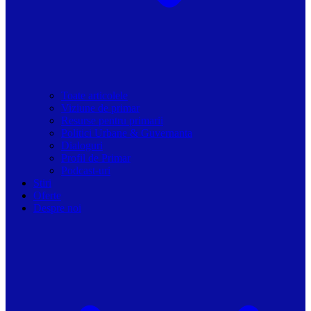
Toate articolele
Viziune de primar
Resurse pentru primarii
Politici Urbane & Guvernanta
Dialoguri
Profil de Primar
Podcast-uri
Stiri
Oferte
Despre noi