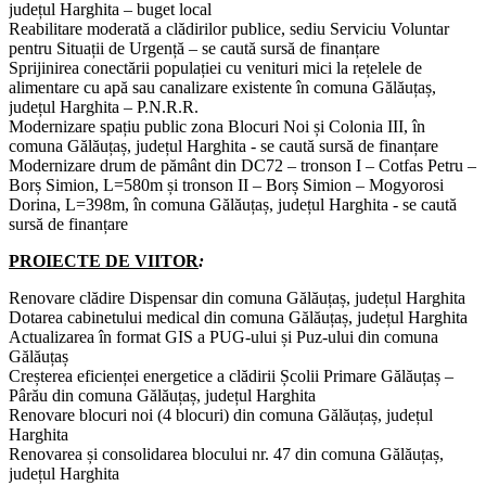
județul Harghita – buget local
R
eabilitare moderată a clădirilor publice, sediu Serviciu Voluntar
pentru Situații de Urgență – se caută sursă de finanțare
Sprijinirea conectării populației cu venituri mici la rețelele de
alimentare cu apă sau canalizare existente în comuna Gălăuțaș,
județul Harghita – P.N.R.R.
Modernizare spațiu public zona Blocuri Noi și Colonia III, în
comuna Gălăuțaș, județul Harghita - se caută sursă de finanțare
Modernizare drum de pământ din DC72 – tronson I – Cotfas Petru –
Borș Simion, L=580m și tronson II – Borș Simion – Mogyorosi
Dorina, L=398m, în comuna Gălăuțaș, județul Harghita - se caută
sursă de finanțare
PROIECTE DE VIITOR
:
Renovare clădire Dispensar din comuna Gălăuțaș, județul Harghita
Dotarea cabinetului medical din comuna Gălăuțaș, județul Harghita
Actualizarea în format GIS a PUG-ului și Puz-ului din comuna
Gălăuțaș
Creșterea eficienței energetice a clădirii Școlii Primare Gălăuțaș –
Pârău din comuna Gălăuțaș, județul Harghita
Renovare blocuri noi (4 blocuri) din comuna Gălăuțaș, județul
Harghita
Renovarea și consolidarea blocului nr. 47 din comuna Gălăuțaș,
județul Harghita