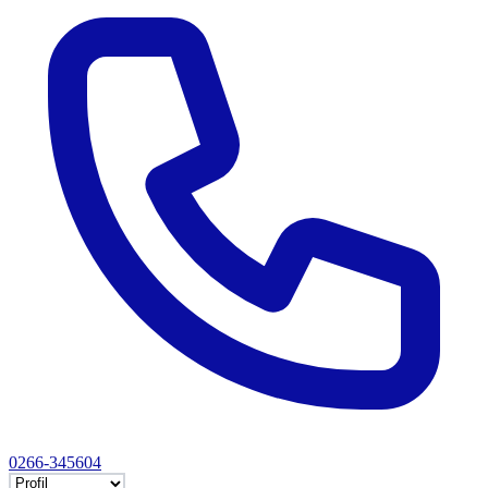
0266-345604
Selectează tab