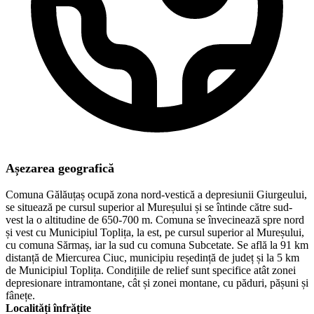
Așezarea geografică
Comuna Gălăuțaș ocupă zona nord-vestică a depresiunii Giurgeului,
se situează pe cursul superior al Mureșului și se întinde către sud-
vest la o altitudine de 650-700 m. Comuna se învecinează spre nord
și vest cu Municipiul Toplița, la est, pe cursul superior al Mureșului,
cu comuna Sărmaș, iar la sud cu comuna Subcetate. Se află la 91 km
distanță de Miercurea Ciuc, municipiu reședință de județ și la 5 km
de Municipiul Toplița. Condițiile de relief sunt specifice atât zonei
depresionare intramontane, cât și zonei montane, cu păduri, pășuni și
fânețe.
Localități înfrățite