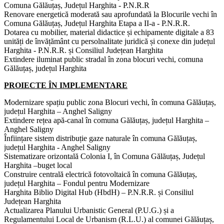
Comuna Gălăuțaș, Județul Harghita - P.N.R.R
Renovare energetică moderată sau aprofundată la Blocurile vechi în
Comuna Gălăuțaș, Județul Harghita Etapa a II-a - P.N.R.R.
Dotarea cu mobilier, material didactice și echipamente digitale a 83
unități de învățământ cu persolnalitate juridică și conexe din județul
Harghita - P.N.R.R. și Consiliul Județean Harghita
Extindere iluminat public stradal în zona blocuri vechi, comuna
Gălăuțaș, județul Harghita
PROIECTE ÎN IMPLEMENTARE
Modernizare spațiu public zona Blocuri vechi, în comuna Gălăuțaș,
județul Harghita – Anghel Saligny
Extindere rețea apă-canal în comuna Gălăuțaș, județul Harghita –
Anghel Saligny
Înființare sistem distribuție gaze naturale în comuna Gălăuțaș,
județul Harghita -
Anghel Saligny
Sistematizare orizontală Colonia I, în Comuna Gălăuțaș, Județul
Harghita –buget local
Construire centrală electrică fotovoltaică în comuna Gălăuțaș,
județul Harghita – Fondul pentru Modernizare
Harghita Biblio Digital Hub (HbdH) – P.N.R.R. și Consiliul
Județean Harghita
Actualizarea Planului Urbanistic General (P.U.G.) și a
Regulamentului Local de Urbanism (R.L.U.) al comunei Gălăuțaș,