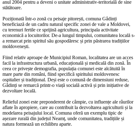
anul 2004 pentru a deveni o unitate administrativ-teritorială de sine
stătătoare.
Poziționată într-o zonă cu peisaje pitorești, comuna Gâdinți
beneficiază de un cadru natural specific zonei de vale a Moldovei,
cu terenuri fertile ce sprijină agricultura, principala activitate
economică a locuitorilor. De-a lungul timpului, comunitatea locală s-
a remarcat prin spiritul său gospodăresc și prin păstrarea tradițiilor
moldovenești.
Fiind relativ aproape de Municipiul Roman, localitatea are un acces
facil la infrastructura urbană, educațională și medicală din zonă. În
ceea ce privește demografia, populația comunei este alcătuită în
mare parte din români, fiind specifică spiritului moldovenesc
ospitalier și tradițional. Deși este o comună de dimensiuni reduse,
Gâdinți se remarcă printr-o viață socială activă și prin inițiative de
dezvoltare locală.
Relieful zonei este preponderent de câmpie, cu influențe ale râurilor
aflate în apropiere, care au contribuit la dezvoltarea agriculturii și la
modelarea peisajului local. Comuna oferă un exemplu tipic de
așezare rurală din județul Neamț, unde comunitatea, tradițiile și
natura formează un echilibru aparte.