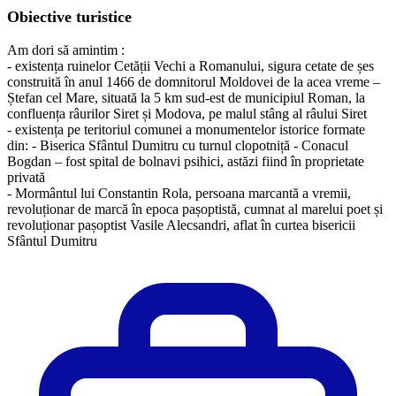
Obiective turistice
Am dori să amintim :
- existența ruinelor Cetății Vechi a Romanului, sigura cetate de șes
construită în anul 1466 de domnitorul Moldovei de la acea vreme –
Ștefan cel Mare, situată la 5 km sud-est de municipiul Roman, la
confluența râurilor Siret și Modova, pe malul stâng al râului Siret
- existența pe teritoriul comunei a monumentelor istorice formate
din: - Biserica Sfântul Dumitru cu turnul clopotniță - Conacul
Bogdan – fost spital de bolnavi psihici, astăzi fiind în proprietate
privată
​- Mormântul lui Constantin Rola, persoana marcantă a vremii,
revoluționar de marcă în epoca pașoptistă, cumnat al marelui poet și
revoluționar pașoptist Vasile Alecsandri, aflat în curtea bisericii
Sfântul Dumitru