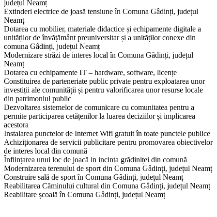
județul Neamț
Extinderi electrice de joasă tensiune în Comuna Gâdinți, județul
Neamț
Dotarea cu mobilier, materiale didactice și echipamente digitale a
unităților de învățământ preuniversitar și a unităților conexe din
comuna Gâdinți, județul Neamț
Modernizare străzi de interes local în Comuna Gâdinți, județul
Neamț
Dotarea cu echipamente IT – hardware, software, licențe
Constituirea de parteneriate public private pentru exploatarea unor
investiții ale comunității și pentru valorificarea unor resurse locale
din patrimoniul public
Dezvoltarea sistemelor de comunicare cu comunitatea pentru a
permite participarea cetățenilor la luarea deciziilor și implicarea
acestora
Instalarea punctelor de Internet Wifi gratuit în toate punctele publice
Achiziționarea de servicii publicitare pentru promovarea obiectivelor
de interes local din comună
Înființarea unui loc de joacă in incinta grădiniței din comună
Modernizarea terenului de sport din Comuna Gâdinți, județul Neamț
Construire sală de sport în Comuna Gâdinți, județul Neamț
Reabilitarea Căminului cultural din Comuna Gâdinți, județul Neamț
​Reabilitare școală în Comuna Gâdinți, județul Neamț