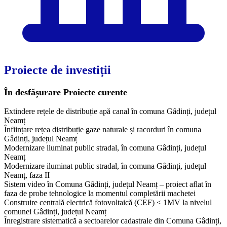
Proiecte de investiții
În desfășurare
Proiecte curente
Extindere rețele de distribuție apă canal în comuna Gâdinți, județul
Neamț
Înființare rețea distribuție gaze naturale și racorduri în comuna
Gâdinți, județul Neamț
Modernizare iluminat public stradal, în comuna Gâdinți, județul
Neamț
Modernizare iluminat public stradal, în comuna Gâdinți, județul
Neamț, faza II
Sistem video în Comuna Gâdinți, județul Neamț – proiect aflat în
faza de probe tehnologice la momentul completării machetei
Construire centrală electrică fotovoltaică (CEF) < 1MV la nivelul
comunei Gâdinți, județul Neamț
Înregistrare sistematică a sectoarelor cadastrale din Comuna Gâdinți,