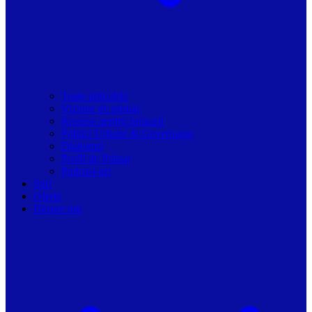
Toate articolele
Viziune de primar
Resurse pentru primarii
Politici Urbane & Guvernanta
Dialoguri
Profil de Primar
Podcast-uri
Stiri
Oferte
Despre noi