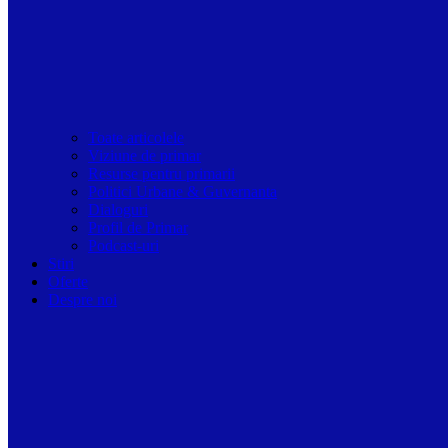
Toate articolele
Viziune de primar
Resurse pentru primarii
Politici Urbane & Guvernanta
Dialoguri
Profil de Primar
Podcast-uri
Stiri
Oferte
Despre noi