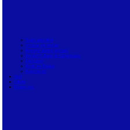
Toate articolele
Viziune de primar
Resurse pentru primarii
Politici Urbane & Guvernanta
Dialoguri
Profil de Primar
Podcast-uri
Stiri
Oferte
Despre noi