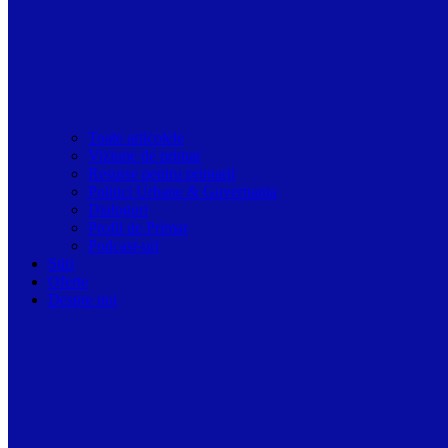
Toate articolele
Viziune de primar
Resurse pentru primarii
Politici Urbane & Guvernanta
Dialoguri
Profil de Primar
Podcast-uri
Stiri
Oferte
Despre noi