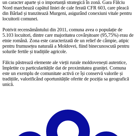
un caracter aparte și o importanță strategică în zonă. Gara Fălciu
Nord marchează capătul liniei de cale ferată CFR 603, care pleacă
din Bârlad și tranzitează Murgeni, asigurând conexiuni vitale pentru
locuitorii comunei.
Potrivit recensământului din 2011, comuna avea o populație de
5.103 locuitori, dintre care majoritatea covârșitoare (95,75%) erau de
etnie română. Zona este caracterizată de un relief de câmpie, atipic
pentru frumusețea naturală a Moldovei, fiind binecunoscută pentru
solurile fertile și tradițiile agricole.
Fălciu păstrează elemente ale vieții rurale moldovenești autentice,
împletite cu particularitățile dat de proximitatea graniței. Comuna
este un exemplu de comunitate activă ce își conservă valorile și
tradițiile, valorificând oportunitățile oferite de poziția sa geografică
unică.