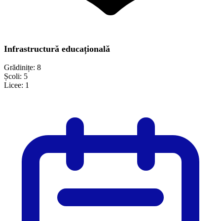
Infrastructură educațională
Grădinițe:
8
Școli:
5
Licee:
1