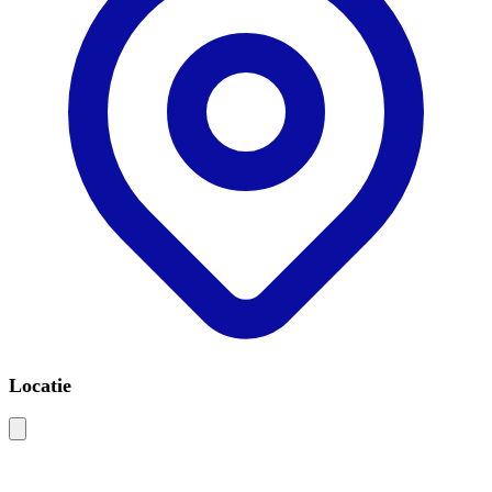
Locatie
Leaflet
|
©
OSM