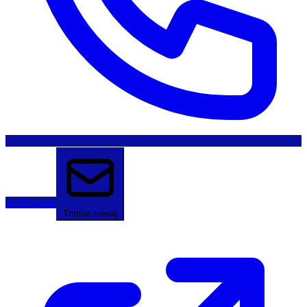
Sună acum
Trimite mesaj