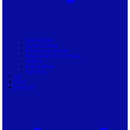
Toate articolele
Viziune de primar
Resurse pentru primarii
Politici Urbane & Guvernanta
Dialoguri
Profil de Primar
Podcast-uri
Stiri
Oferte
Despre noi