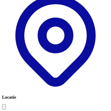
Locatie
Leaflet
|
©
OSM