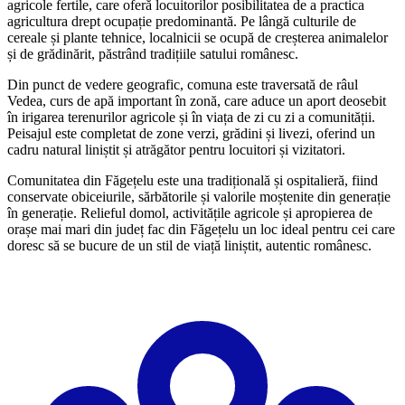
agricole fertile, care oferă locuitorilor posibilitatea de a practica
agricultura drept ocupație predominantă. Pe lângă culturile de
cereale și plante tehnice, localnicii se ocupă de creșterea animalelor
și de grădinărit, păstrând tradițiile satului românesc.
Din punct de vedere geografic, comuna este traversată de râul
Vedea, curs de apă important în zonă, care aduce un aport deosebit
în irigarea terenurilor agricole și în viața de zi cu zi a comunității.
Peisajul este completat de zone verzi, grădini și livezi, oferind un
cadru natural liniștit și atrăgător pentru locuitori și vizitatori.
Comunitatea din Făgețelu este una tradițională și ospitalieră, fiind
conservate obiceiurile, sărbătorile și valorile moștenite din generație
în generație. Relieful domol, activitățile agricole și apropierea de
orașe mai mari din județ fac din Făgețelu un loc ideal pentru cei care
doresc să se bucure de un stil de viață liniștit, autentic românesc.