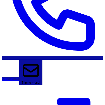
Sună acum
Trimite mesaj