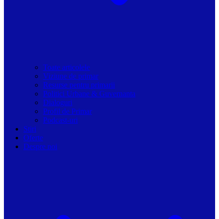
Toate articolele
Viziune de primar
Resurse pentru primarii
Politici Urbane & Guvernanta
Dialoguri
Profil de Primar
Podcast-uri
Stiri
Oferte
Despre noi