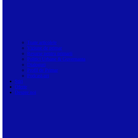
Toate articolele
Viziune de primar
Resurse pentru primarii
Politici Urbane & Guvernanta
Dialoguri
Profil de Primar
Podcast-uri
Stiri
Oferte
Despre noi