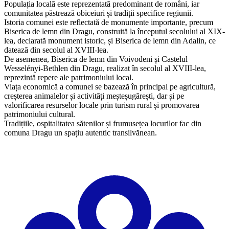
Populația locală este reprezentată predominant de români, iar
comunitatea păstrează obiceiuri și tradiții specifice regiunii.
Istoria comunei este reflectată de monumente importante, precum
Biserica de lemn din Dragu, construită la începutul secolului al XIX-
lea, declarată monument istoric, și Biserica de lemn din Adalin, ce
datează din secolul al XVIII-lea.
De asemenea, Biserica de lemn din Voivodeni și Castelul
Wesselényi-Bethlen din Dragu, realizat în secolul al XVIII-lea,
reprezintă repere ale patrimoniului local.
Viața economică a comunei se bazează în principal pe agricultură,
creșterea animalelor și activități meșteșugărești, dar și pe
valorificarea resurselor locale prin turism rural și promovarea
patrimoniului cultural.
Tradițiile, ospitalitatea sătenilor și frumusețea locurilor fac din
comuna Dragu un spațiu autentic transilvănean.