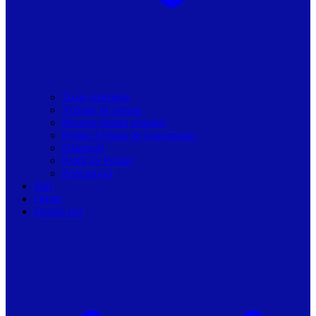
Toate articolele
Viziune de primar
Resurse pentru primarii
Politici Urbane & Guvernanta
Dialoguri
Profil de Primar
Podcast-uri
Stiri
Oferte
Despre noi