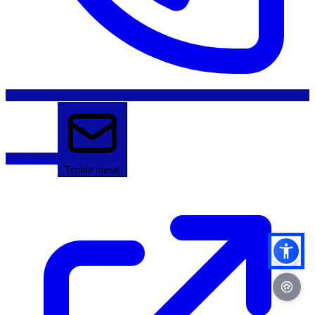
Sună acum
Trimite mesaj