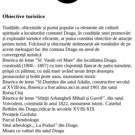
Obiective turistice
Tradițiile, obiceiurile și portul popular ca elemente ale culturii
spirituale a locuitorilor comunei Dragu, în condițiile unei promovări
și exploatări turistice eficiente, ar putea constitui obiective de atracție
pentru turisti. Folclorul și obiceiurile strămoșești ale românilor de pe
aceste meleaguri fac din comuna Dragu un areal de
convergență turistică
Biserica de lemn "Sf. Vasile cel Mare" din localitatea Dragu,
construită (1806 - 1807) cu turn clopotniță flancat de patru turnulețe,
prispă cu pălimar, cu sală mare având tavan drept deasupra
pronaosului și boltit peste naos, monument istoric
Biserica de lemn "Sf.Dumitru din satul Adalin, constructive secolul
al XVIII-lea, Biserica a fost adusa aici in anul 1901 din satul
Borsa,Cluj
Biserica de lemn "Sfinții Arhangheli Mihail și Gavril’’, din satul
Voivodeni, construită în anul 1822, monument istoric. Castelul
Bethlen din Dragu,ridicat în secolele XVIII-XIX
Pivnițele Grofului
Parcul Dendrologic
Situl arheologic,, La Poduri’’ din Dragu
​Moara cu valturi din satul Dragu