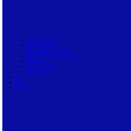
Toate articolele
Viziune de primar
Resurse pentru primarii
Politici Urbane & Guvernanta
Dialoguri
Profil de Primar
Podcast-uri
Stiri
Oferte
Despre noi