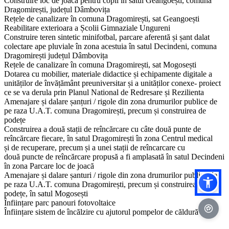
Construire loc de joacă pentru copii în satul Geangoești, comuna
Dragomirești, județul Dâmbovița
Rețele de canalizare în comuna Dragomirești, sat Geangoești
​Reabilitare exterioara a Școlii Gimnaziale Ungureni
Construire teren sintetic minifotbal, parcare aferentă și șant dalat
colectare ape pluviale în zona acestuia în satul Decindeni, comuna
Dragomirești județul Dâmbovița
Rețele de canalizare în comuna Dragomirești, sat Mogosești
Dotarea cu mobilier, materiale didactice și echipamente digitale a
unităților de învățământ preuniversitar și a unităților conexe- proiect
ce se va derula prin Planul National de Redresare și Rezilienta
Amenajare și dalare șanțuri / rigole din zona drumurilor publice de
pe raza U.A.T. comuna Dragomirești, precum și construirea de
podețe
Construirea a două stații de reîncărcare cu câte două punte de
reîncărcare fiecare, în satul Dragomirești în zona Centrul medical
și de recuperare, precum și a unei stații de reîncarcare cu
două puncte de reîncărcare propusă a fi amplasată în satul Decindeni
în zona Parcare loc de joacă
Amenajare și dalare șanturi / rigole din zona drumurilor publice de
pe raza U.A.T. comuna Dragomirești, precum și construirea de
podețe, în satul Mogosești
Înființare parc panouri fotovoltaice
Înființare sistem de încălzire cu ajutorul pompelor de căldură