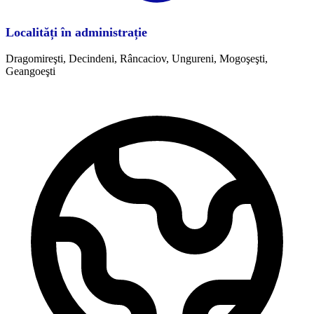
Localități în administrație
Dragomireşti, Decindeni, Râncaciov, Ungureni, Mogoşeşti,
Geangoeşti