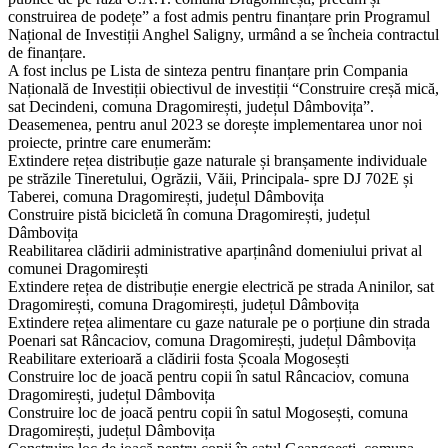
construirea de podețe” a fost admis pentru finanțare prin Programul
Național de Investiții Anghel Saligny, urmând a se încheia contractul
de finanțare.
A fost inclus pe Lista de sinteza pentru finanțare prin Compania
Națională de Investiții obiectivul de investiții “Construire creșă mică,
sat Decindeni, comuna Dragomirești, județul Dâmbovița”.
Deasemenea, pentru anul 2023 se dorește implementarea unor noi
proiecte, printre care enumerăm:
Extindere rețea distribuție gaze naturale și branșamente individuale
pe străzile Tineretului, Ogrăzii, Văii, Principala- spre DJ 702E și
Taberei, comuna Dragomirești, județul Dâmbovița
Construire pistă bicicletă în comuna Dragomirești, județul
Dâmbovița
Reabilitarea clădirii administrative aparținând domeniului privat al
comunei Dragomirești
Extindere rețea de distribuție energie electrică pe strada Aninilor, sat
Dragomirești, comuna Dragomirești, județul Dâmbovița
Extindere rețea alimentare cu gaze naturale pe o porțiune din strada
Poenari sat Râncaciov, comuna Dragomirești, județul Dâmbovița
Reabilitare exterioară a clădirii fosta Școala Mogosești
Construire loc de joacă pentru copii în satul Râncaciov, comuna
Dragomirești, județul Dâmbovița
Construire loc de joacă pentru copii în satul Mogosești, comuna
Dragomirești, județul Dâmbovița