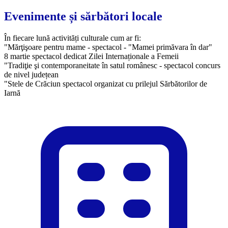
Evenimente și sărbători locale
În fiecare lună activități culturale cum ar fi:
"Mărţişoare pentru mame - spectacol - "Mamei primăvara în dar"
8 martie spectacol dedicat Zilei Internaționale a Femeii
"Tradiţie şi contemporaneitate în satul românesc - spectacol concurs
de nivel județean
"Stele de Crăciun spectacol organizat cu prilejul Sărbătorilor de
Iarnă