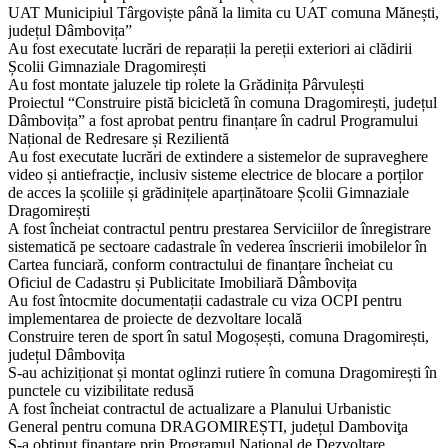
UAT Municipiul Târgoviște până la limita cu UAT comuna Mănești,
județul Dâmbovița”
Au fost executate lucrări de reparații la pereții exteriori ai clădirii
Școlii Gimnaziale Dragomirești
Au fost montate jaluzele tip rolete la Grădinița Pârvulești
Proiectul “Construire pistă bicicletă în comuna Dragomirești, județul
Dâmbovița” a fost aprobat pentru finanțare în cadrul Programului
Național de Redresare și Rezilientă
Au fost executate lucrări de extindere a sistemelor de supraveghere
video și antiefracție, inclusiv sisteme electrice de blocare a porților
de acces la școliile și grădinițele aparținătoare Școlii Gimnaziale
Dragomirești
A fost încheiat contractul pentru prestarea Serviciilor de înregistrare
sistematică pe sectoare cadastrale în vederea înscrierii imobilelor în
Cartea funciară, conform contractului de finanțare încheiat cu
Oficiul de Cadastru și Publicitate Imobiliară Dâmbovița
Au fost întocmite documentații cadastrale cu viza OCPI pentru
implementarea de proiecte de dezvoltare locală
Construire teren de sport în satul Mogoșești, comuna Dragomirești,
județul Dâmbovița
S-au achiziționat și montat oglinzi rutiere în comuna Dragomirești în
punctele cu vizibilitate redusă
A fost încheiat contractul de actualizare a Planului Urbanistic
General pentru comuna DRAGOMIREȘTI, județul Damboviţa
S-a obținut finanțare prin Programul Național de Dezvoltare