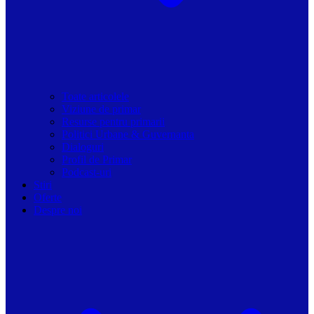
Toate articolele
Viziune de primar
Resurse pentru primarii
Politici Urbane & Guvernanta
Dialoguri
Profil de Primar
Podcast-uri
Stiri
Oferte
Despre noi