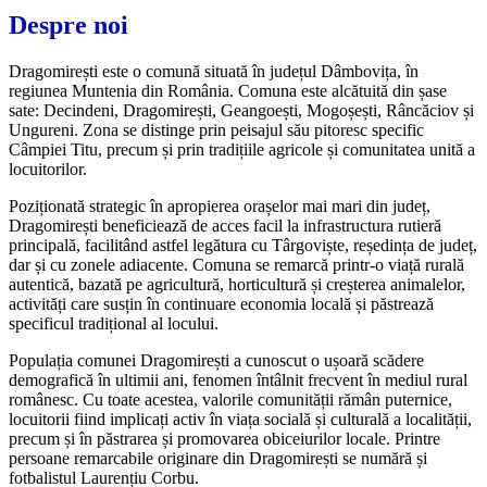
Despre noi
Dragomirești este o comună situată în județul Dâmbovița, în
regiunea Muntenia din România. Comuna este alcătuită din șase
sate: Decindeni, Dragomirești, Geangoești, Mogoșești, Râncăciov și
Ungureni. Zona se distinge prin peisajul său pitoresc specific
Câmpiei Titu, precum și prin tradițiile agricole și comunitatea unită a
locuitorilor.
Poziționată strategic în apropierea orașelor mai mari din județ,
Dragomirești beneficiează de acces facil la infrastructura rutieră
principală, facilitând astfel legătura cu Târgoviște, reședința de județ,
dar și cu zonele adiacente. Comuna se remarcă printr-o viață rurală
autentică, bazată pe agricultură, horticultură și creșterea animalelor,
activități care susțin în continuare economia locală și păstrează
specificul tradițional al locului.
Populația comunei Dragomirești a cunoscut o ușoară scădere
demografică în ultimii ani, fenomen întâlnit frecvent în mediul rural
românesc. Cu toate acestea, valorile comunității rămân puternice,
locuitorii fiind implicați activ în viața socială și culturală a localității,
precum și în păstrarea și promovarea obiceiurilor locale. Printre
persoane remarcabile originare din Dragomirești se numără și
fotbalistul Laurențiu Corbu.