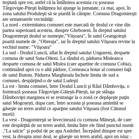
treptată spre est, astfel că la întâlnirea acestuia cu şoseaua
Târgovişte-Piteşti înălţimea lui ajunge la jumatate, ca mai, apoi, în
zona satului Produleşti să se piardă în câmpie. Comuna Dragomireşti
are urmatoarele vecinătăţi:
La nord - extremitatea comunei este marcată de dealul ce vine din
partea superioară acesteia, dinspre Gheboieni. În dreptul satului
Dragomireşti dealul se numeşte,"Viișoara", în satul Geangoieşti
poartă numele de ,"Obreaja", iar în dreptul satului Viişoara revine la
vechiul nume: "Viişoara"
La sud - Dealul Luncii, aflat în dreptul satului Ungureni, desparte
comuna de satul Suta-Olteni. La rândul ei, pădurea Misleanca
desparte comuna de satul Mislea (care apartine de comuna Cobia),
continuând apoi cu o altă pădure, Corneasca hotar al comunei faţă
de satul Butoiu. Pădurea Marghioala încheie limita de sud a
comunei, despărţind-o de satul Ludeşti
La est - limita comunei, între Dealul Luncii şi Râul Dâmboviţa, o
formează şoseaua Târgovişte-Găiești-Pitești, iar pe stânga
Dâmboviţei marginea ei se restrange la o zonă ce depăşeşte puţin
satul Mogoșești, dupa care, între aceasta şi şoseaua amintită se
găseşte un teren arabil ce aparţine satului Viişoara (fost Cătunul
morii)
La vest - Dragomireşti se învecinează cu comuna Măneşti, de care
este despărţită de un teren arabil, limita între ele fiind punctul numit
,"La salcie" şi podul de pe apa Andoliei. Începând dinspre est spre
vest, la dreapta unui deal, se găseşte un teren arabil, apoi un islaz -