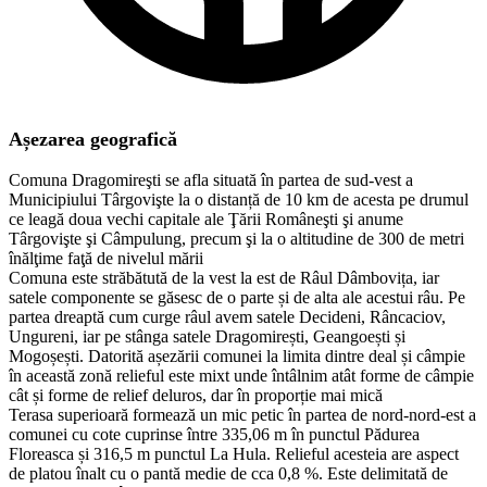
Așezarea geografică
Comuna Dragomireşti se afla situată în partea de sud-vest a
Municipiului Târgovişte la o distanță de 10 km de acesta pe drumul
ce leagă doua vechi capitale ale Ţării Româneşti şi anume
Târgovişte şi Câmpulung, precum şi la o altitudine de 300 de metri
înălţime faţă de nivelul mării
Comuna este străbătută de la vest la est de Râul Dâmbovița, iar
satele componente se găsesc de o parte și de alta ale acestui râu. Pe
partea dreaptă cum curge râul avem satele Decideni, Râncaciov,
Ungureni, iar pe stânga satele Dragomirești, Geangoești și
Mogoșești. Datorită așezării comunei la limita dintre deal și câmpie
în această zonă relieful este mixt unde întâlnim atât forme de câmpie
cât și forme de relief deluros, dar în proporție mai mică
Terasa superioară formează un mic petic în partea de nord-nord-est a
comunei cu cote cuprinse între 335,06 m în punctul Pădurea
Floreasca și 316,5 m punctul La Hula. Relieful acesteia are aspect
de platou înalt cu o pantă medie de cca 0,8 %. Este delimitată de