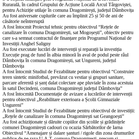
Rurarală, în cadrul Grupului de Acțiune Locală Arcul Târgoviștei,
pentru Achiziție utilaje în comuna Dragomirești, județul Dâmbovița
Au fost aniversate cuplurile care au împlinit 25 și 50 de ani de
căsătorie neîntreruptă
A fost întocmit Proiectul tehnic pentru obiectivul “Rețele de
canalizare în comuna Dragomirești, sat Mogoșești”, obiectiv pentru
care s-a semnat contractul de finanțare prin Programul Național de
Investiții Anghel Saligny
Au fost executate lucrări de intervenții și reparații la investiția
Execuție prag de fund în albia minoră în aval de podul peste râul
Dâmbovița în comuna Dragomirești, sat Ungureni, județul
Dâmbovița
A fost întocmit Studiul de Fezabilitate pentru obiectivul “Construire
teren sintetic minifotbal, prevăzut cu vestiar și grupuri sanitare,
parcare aferentă și șanț dalat colectare ape pluviale în zona acestuia
în satul Decindeni, comuna Dragomirești județul Dâmbovița”
A fost întocmită Documentație de avizare a lucrărilor de intervenții
pentru obiectivul „Reabilitare exterioara a Școlii Gimnaziale
Ungureni”
A fost întocmit Studiul de Fezabilitate pentru obiectivul de investiții:
„Rețele de canalizare în comuna Dragomirești sat Geangoești”
Au fost achiziționate și dăruite copiilor din școlile și grădinițele
comunei Dragomirești cadouri cu ocazia Sărbătorilor de Iarna
Obiectivul “Amenajare și dalare șanturi / rigole din zona drumurilor
publice de pe raza U.A.T. comuna Dragomirești, precum și