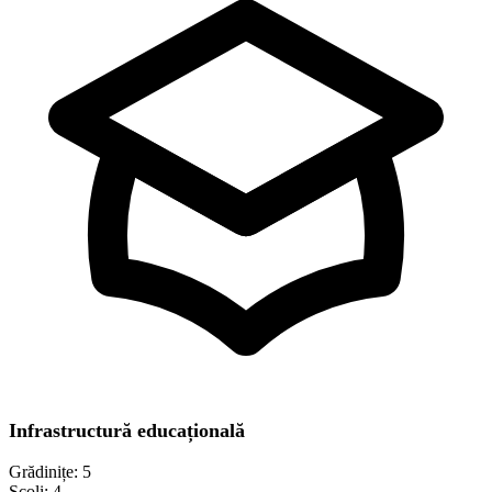
Infrastructură educațională
Grădinițe:
5
Școli:
4