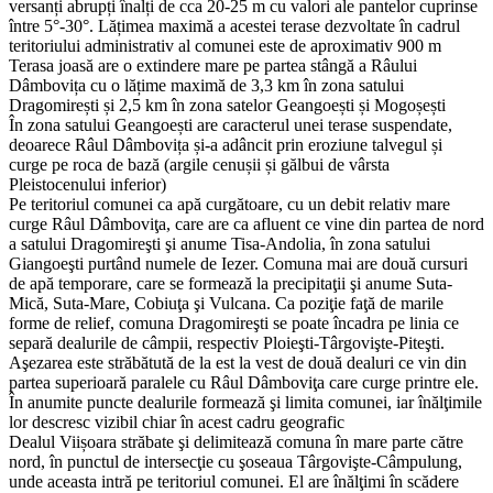
versanți abrupți înalți de cca 20-25 m cu valori ale pantelor cuprinse
între 5°-30°. Lățimea maximă a acestei terase dezvoltate în cadrul
teritoriului administrativ al comunei este de aproximativ 900 m
Terasa joasă are o extindere mare pe partea stângă a Râului
Dâmbovița cu o lățime maximă de 3,3 km în zona satului
Dragomirești și 2,5 km în zona satelor Geangoești și Mogoșești
În zona satului Geangoești are caracterul unei terase suspendate,
deoarece Râul Dâmbovița și-a adâncit prin eroziune talvegul și
curge pe roca de bază (argile cenușii și gălbui de vârsta
Pleistocenului inferior)
Pe teritoriul comunei ca apă curgătoare, cu un debit relativ mare
curge Râul Dâmboviţa, care are ca afluent ce vine din partea de nord
a satului Dragomireşti şi anume Tisa-Andolia, în zona satului
Giangoeşti purtând numele de Iezer. Comuna mai are două cursuri
de apă temporare, care se formează la precipitaţii şi anume Suta-
Mică, Suta-Mare, Cobiuţa şi Vulcana. Ca poziţie faţă de marile
forme de relief, comuna Dragomireşti se poate încadra pe linia ce
separă dealurile de câmpii, respectiv Ploieşti-Târgovişte-Piteşti.
Aşezarea este străbătută de la est la vest de două dealuri ce vin din
partea superioară paralele cu Râul Dâmboviţa care curge printre ele.
În anumite puncte dealurile formează şi limita comunei, iar înălţimile
lor descresc vizibil chiar în acest cadru geografic
Dealul Viișoara străbate şi delimitează comuna în mare parte către
nord, în punctul de intersecţie cu şoseaua Târgovişte-Câmpulung,
unde aceasta intră pe teritoriul comunei. El are înălţimi în scădere