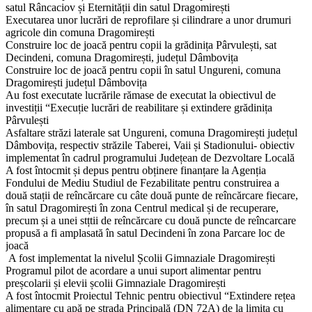
satul Râncaciov și Eternității din satul Dragomirești
Executarea unor lucrări de reprofilare și cilindrare a unor drumuri
agricole din comuna Dragomirești
Construire loc de joacă pentru copii la grădinița Pârvulești, sat
Decindeni, comuna Dragomirești, județul Dâmbovița
Construire loc de joacă pentru copii în satul Ungureni, comuna
Dragomirești județul Dâmbovița
Au fost executate lucrările rămase de executat la obiectivul de
investiții “Execuție lucrări de reabilitare și extindere grădinița
Pârvulești
Asfaltare străzi laterale sat Ungureni, comuna Dragomirești județul
Dâmbovița, respectiv străzile Taberei, Vaii și Stadionului- obiectiv
implementat în cadrul programului Județean de Dezvoltare Locală
A fost întocmit și depus pentru obținere finanțare la Agenția
Fondului de Mediu Studiul de Fezabilitate pentru construirea a
două stații de reîncărcare cu câte două punte de reîncărcare fiecare,
în satul Dragomirești în zona Centrul medical și de recuperare,
precum și a unei stțtii de reîncărcare cu două puncte de reîncarcare
propusă a fi amplasată în satul Decindeni în zona Parcare loc de
joacă
A fost implementat la nivelul Școlii Gimnaziale Dragomirești
Programul pilot de acordare a unui suport alimentar pentru
preșcolarii și elevii școlii Gimnaziale Dragomirești
A fost întocmit Proiectul Tehnic pentru obiectivul “Extindere rețea
alimentare cu apă pe strada Principală (DN 72A) de la limita cu