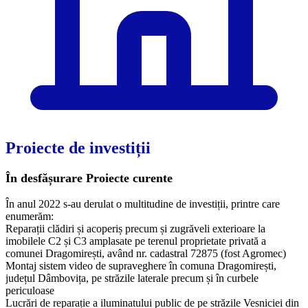
Proiecte de investiții
În desfășurare
Proiecte curente
În anul 2022 s-au derulat o multitudine de investiții, printre care
enumerăm:
Reparații clădiri și acoperiș precum și zugrăveli exterioare la
imobilele C2 și C3 amplasate pe terenul proprietate privată a
comunei Dragomirești, având nr. cadastral 72875 (fost Agromec)
Montaj sistem video de supraveghere în comuna Dragomirești,
județul Dâmbovița, pe străzile laterale precum și în curbele
periculoase
Lucrări de reparație a iluminatului public de pe străzile Vesniciei din