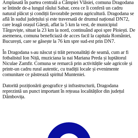
Amplasată în partea centrală a Câmpiei Vlăsiei, comuna Dragodana
se întinde de-a lungul râului Sabar, ceea ce îi conferă un cadru
natural plăcut și condiții favorabile pentru agricultură. Dragodana se
află în sudul județului și este traversată de drumul național DN72,
care leagă orașul Găești, aflat la 5 km la vest, de municipiul
Târgoviște, situat la 23 km la nord, continuând apoi spre Ploiești. De
asemenea, comuna beneficiază de acces facil la capitala României,
București, care se găsește la 76 km spre sud-est prin DN7.
În Dragodana s-au născut și trăit personalități de seamă, cum ar fi
fotbalistul Ion Niță, muziciana la nai Mariana Preda și luptătorul
Niculae Zamfir. Comuna se remarcă prin activitățile sale agricole și
printr-un cadru rural autentic, cu tradiții locale și evenimente
comunitare ce păstrează spiritul Munteniei.
Datorită poziționării geografice și infrastructurii, Dragodana
reprezintă un punct important în rețeaua localităților din județul
Dâmbovița.