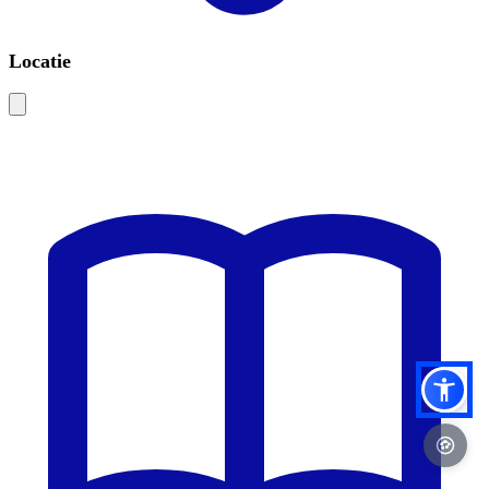
Locatie
Leaflet
|
©
OSM