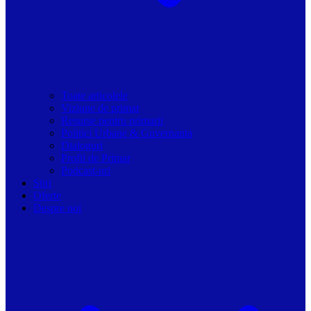
Toate articolele
Viziune de primar
Resurse pentru primarii
Politici Urbane & Guvernanta
Dialoguri
Profil de Primar
Podcast-uri
Stiri
Oferte
Despre noi