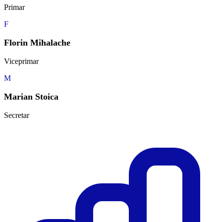
Primar
F
Florin Mihalache
Viceprimar
M
Marian Stoica
Secretar