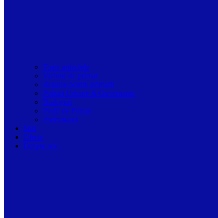
Toate articolele
Viziune de primar
Resurse pentru primarii
Politici Urbane & Guvernanta
Dialoguri
Profil de Primar
Podcast-uri
Stiri
Oferte
Despre noi