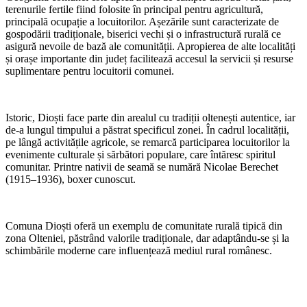
terenurile fertile fiind folosite în principal pentru agricultură,
principală ocupație a locuitorilor. Așezările sunt caracterizate de
gospodării tradiționale, biserici vechi și o infrastructură rurală ce
asigură nevoile de bază ale comunității. Apropierea de alte localități
și orașe importante din județ facilitează accesul la servicii și resurse
suplimentare pentru locuitorii comunei.
Istoric, Dioști face parte din arealul cu tradiții oltenești autentice, iar
de-a lungul timpului a păstrat specificul zonei. În cadrul localității,
pe lângă activitățile agricole, se remarcă participarea locuitorilor la
evenimente culturale și sărbători populare, care întăresc spiritul
comunitar. Printre nativii de seamă se numără Nicolae Berechet
(1915–1936), boxer cunoscut.
Comuna Dioști oferă un exemplu de comunitate rurală tipică din
zona Olteniei, păstrând valorile tradiționale, dar adaptându-se și la
schimbările moderne care influențează mediul rural românesc.