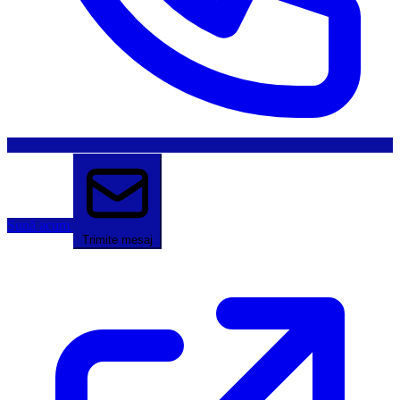
Sună acum
Trimite mesaj