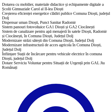
Dotarea cu mobilier, materiale didactice și echipamente digitale a
Școlii Gimnaziale Carol al II-lea Dioști
Creșterea eficienței energetice clădiri publice Comuna Dioști, județul
Dolj
Dispensar uman Dioști, Punct Sanitar Radomir
Sistem panouri fotovoltaice GA1 Dioști și GA2 Ciocănești
Sistem de canalizare pentru apă menajeră în satele Dioști, Radomir
și Ciocănești, în Comuna Dioști, Județul Dolj
Modernizare străzi sătești din Comuna Dioști, Județul Dolj
Modernizare infrastructură de acces agricola în Comuna Dioști,
Județul Dolj
Înființare Stații de încărcare pentru vehicule electrice în comuna
Dioști, județul Dolj
Dotare Serviciu Voluntar pentru Situații de Urgență prin GAL Jiu
Românați