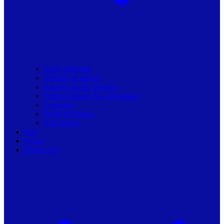
Toate articolele
Viziune de primar
Resurse pentru primarii
Politici Urbane & Guvernanta
Dialoguri
Profil de Primar
Podcast-uri
Stiri
Oferte
Despre noi