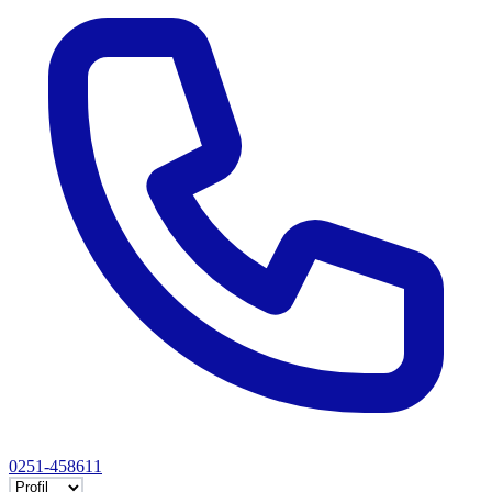
0251-458611
Selectează tab