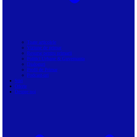
Toate articolele
Viziune de primar
Resurse pentru primarii
Politici Urbane & Guvernanta
Dialoguri
Profil de Primar
Podcast-uri
Stiri
Oferte
Despre noi