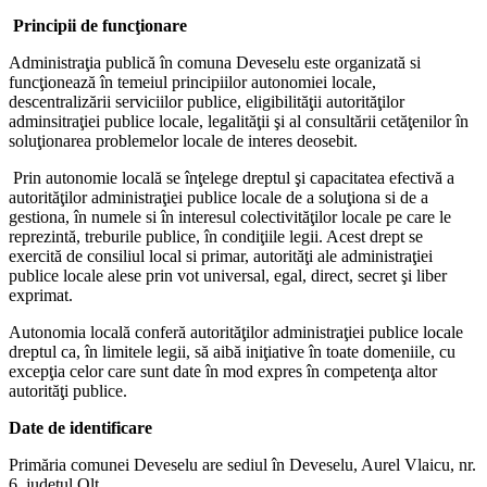
Principii de funcţionare
Administraţia publică în comuna Deveselu este organizată si
funcţionează în temeiul principiilor autonomiei locale,
descentralizării serviciilor publice, eligibilităţii autorităţilor
adminsitraţiei publice locale, legalităţii şi al consultării cetăţenilor în
soluţionarea problemelor locale de interes deosebit.
Prin autonomie locală se înţelege dreptul şi capacitatea efectivă a
autorităţilor administraţiei publice locale de a soluţiona si de a
gestiona, în numele si în interesul colectivităţilor locale pe care le
reprezintă, treburile publice, în condiţiile legii. Acest drept se
exercită de consiliul local si primar, autorităţi ale administraţiei
publice locale alese prin vot universal, egal, direct, secret şi liber
exprimat.
Autonomia locală conferă autorităţilor administraţiei publice locale
dreptul ca, în limitele legii, să aibă iniţiative în toate domeniile, cu
excepţia celor care sunt date în mod expres în competenţa altor
autorităţi publice.
Date de identificare
Primăria comunei Deveselu are sediul în Deveselu, Aurel Vlaicu, nr.
6, județul Olt.