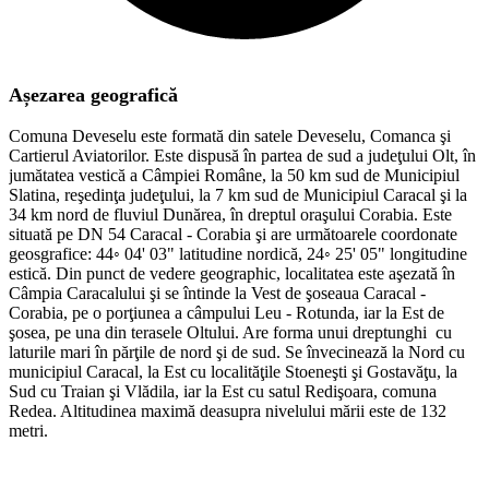
Așezarea geografică
Comuna Deveselu este formată din satele Deveselu, Comanca şi
Cartierul Aviatorilor. Este dispusă în partea de sud a judeţului Olt, în
jumătatea vestică a Câmpiei Române, la 50 km sud de Municipiul
Slatina, reşedinţa judeţului, la 7 km sud de Municipiul Caracal şi la
34 km nord de fluviul Dunărea, în dreptul oraşului Corabia. Este
situată pe DN 54 Caracal - Corabia şi are următoarele coordonate
geosgrafice: 44◦ 04' 03" latitudine nordică, 24◦ 25' 05" longitudine
estică. Din punct de vedere geographic, localitatea este aşezată în
Câmpia Caracalului şi se întinde la Vest de şoseaua Caracal -
Corabia, pe o porţiunea a câmpului Leu - Rotunda, iar la Est de
şosea, pe una din terasele Oltului. Are forma unui dreptunghi cu
laturile mari în părţile de nord şi de sud. Se învecinează la Nord cu
municipiul Caracal, la Est cu localităţile Stoeneşti şi Gostavăţu, la
Sud cu Traian şi Vlădila, iar la Est cu satul Redişoara, comuna
Redea. Altitudinea maximă deasupra nivelului mării este de 132
metri.