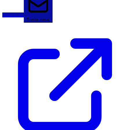
Sună acum
Trimite mesaj