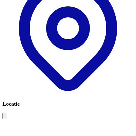
Locatie
Leaflet
|
©
OSM