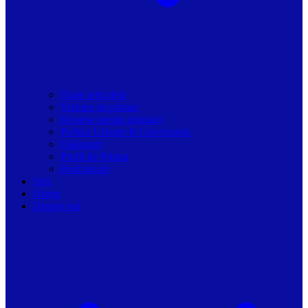
Toate articolele
Viziune de primar
Resurse pentru primarii
Politici Urbane & Guvernanta
Dialoguri
Profil de Primar
Podcast-uri
Stiri
Oferte
Despre noi