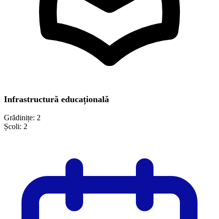
Infrastructură educațională
Grădinițe:
2
Școli:
2