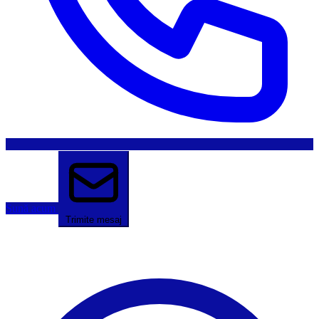
Sună acum
Trimite mesaj