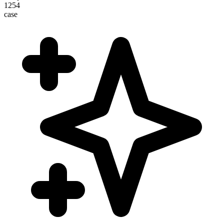
1254
case