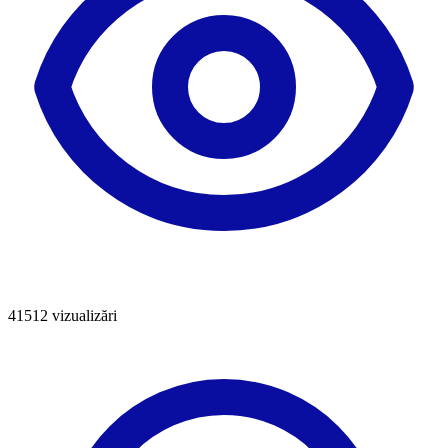
41512
vizualizări