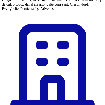
Dângeni. În prezent, în fiecare dintre satele comunei există un lăcaş
de cult ortodox dar şi ale altor culte cum sunt: Creştin după
Evanghelie, Penticostal şi Adventist