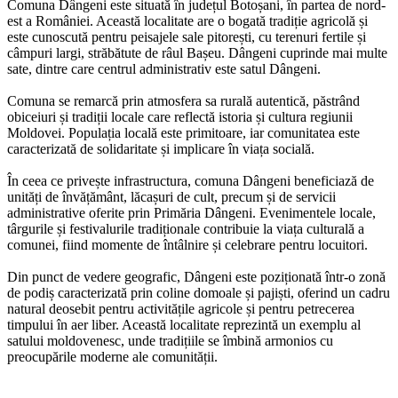
Comuna Dângeni este situată în județul Botoșani, în partea de nord-
est a României. Această localitate are o bogată tradiție agricolă și
este cunoscută pentru peisajele sale pitorești, cu terenuri fertile și
câmpuri largi, străbătute de râul Bașeu. Dângeni cuprinde mai multe
sate, dintre care centrul administrativ este satul Dângeni.
Comuna se remarcă prin atmosfera sa rurală autentică, păstrând
obiceiuri și tradiții locale care reflectă istoria și cultura regiunii
Moldovei. Populația locală este primitoare, iar comunitatea este
caracterizată de solidaritate și implicare în viața socială.
În ceea ce privește infrastructura, comuna Dângeni beneficiază de
unități de învățământ, lăcașuri de cult, precum și de servicii
administrative oferite prin Primăria Dângeni. Evenimentele locale,
târgurile și festivalurile tradiționale contribuie la viața culturală a
comunei, fiind momente de întâlnire și celebrare pentru locuitori.
Din punct de vedere geografic, Dângeni este poziționată într-o zonă
de podiș caracterizată prin coline domoale și pajiști, oferind un cadru
natural deosebit pentru activitățile agricole și pentru petrecerea
timpului în aer liber. Această localitate reprezintă un exemplu al
satului moldovenesc, unde tradițiile se îmbină armonios cu
preocupările moderne ale comunității.