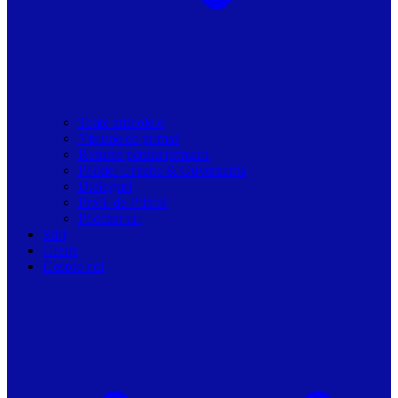
Toate articolele
Viziune de primar
Resurse pentru primarii
Politici Urbane & Guvernanta
Dialoguri
Profil de Primar
Podcast-uri
Stiri
Oferte
Despre noi