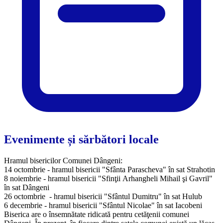
Evenimente și sărbători locale
Hramul bisericilor Comunei Dângeni:
14 octombrie - hramul bisericii "Sfânta Parascheva" în sat Strahotin
8 noiembrie - hramul bisericii "Sfinţii Arhangheli Mihail şi Gavril"
în sat Dângeni
26 octombrie - hramul bisericii "Sfântul Dumitru" în sat Hulub
6 decembrie - hramul bisericii "Sfântul Nicolae" în sat Iacobeni
​Biserica are o însemnătate ridicată pentru cetăţenii comunei