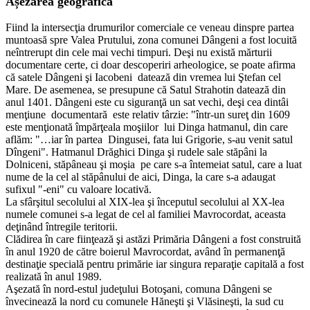
Așezarea geografică
Fiind la intersecţia drumurilor comerciale ce veneau dinspre partea
muntoasă spre Valea Prutului, zona comunei Dângeni a fost locuită
neîntrerupt din cele mai vechi timpuri. Deşi nu există mărturii
documentare certe, ci doar descoperiri arheologice, se poate afirma
că satele Dângeni şi Iacobeni datează din vremea lui Ştefan cel
Mare. De asemenea, se presupune că Satul Strahotin datează din
anul 1401. Dângeni este cu siguranţă un sat vechi, deşi cea dintâi
menţiune documentară este relativ târzie: "într-un sureţ din 1609
este menţionată împărţeala moşiilor lui Dinga hatmanul, din care
aflăm: "…iar în partea Dingusei, fata lui Grigorie, s-au venit satul
Dîngeni". Hatmanul Drăghici Dinga şi rudele sale stăpâni la
Dolniceni, stăpâneau şi moşia pe care s-a întemeiat satul, care a luat
nume de la cel al stăpânului de aici, Dinga, la care s-a adaugat
sufixul "-eni" cu valoare locativă.
La sfârşitul secolului al XIX-lea şi începutul secolului al XX-lea
numele comunei s-a legat de cel al familiei Mavrocordat, aceasta
deţinând întregile teritorii.
Clădirea în care fiinţează şi astăzi Primăria Dângeni a fost construită
în anul 1920 de către boierul Mavrocordat, având în permanenţă
destinaţie specială pentru primărie iar singura reparaţie capitală a fost
realizată în anul 1989.
Aşezată în nord-estul judeţului Botoşani, comuna Dângeni se
învecinează la nord cu comunele Hăneşti şi Vlăsineşti, la sud cu