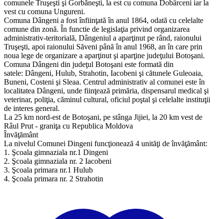
comunele Truşeşti şi Gorbăneşti, la est cu comuna Dobârceni iar la
vest cu comuna Ungureni.
Comuna Dângeni a fost înfiinţată în anul 1864, odată cu celelalte
comune din zonă. În functie de legislaţia privind organizarea
administrativ-teritorială, Dângeniul a aparţinut pe rând, raionului
Truşeşti, apoi raionului Săveni până în anul 1968, an în care prin
noua lege de organizare a aparţinut şi aparţine judeţului Botoşani.
Comuna Dângeni din judeţul Botoşani este formată din
satele: Dângeni, Hulub, Strahotin, Iacobeni şi cătunele Guleoaia,
Buneni, Costeni şi Sleaa. Centrul administrativ al comunei este în
localitatea Dângeni, unde fiinţează primăria, dispensarul medical şi
veterinar, poliţia, căminul cultural, oficiul poştal şi celelalte instituţii
de interes general.
La 25 km nord-est de Botoşani, pe stânga Jijiei, la 20 km vest de
Râul Prut - graniţa cu Republica Moldova
Învăţământ
La nivelul Comunei Dingeni funcţionează 4 unităţi de învăţământ:
1. Şcoala gimnaziala nr.1 Dingeni
2. Şcoala gimnaziala nr. 2 Iacobeni
3. Şcoala primara nr.1 Hulub
4. Şcoala primara nr. 2 Strahotin