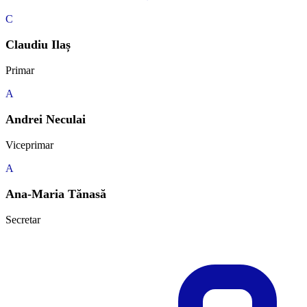
C
Claudiu Ilaș
Primar
A
Andrei Neculai
Viceprimar
A
Ana-Maria Tănasă
Secretar