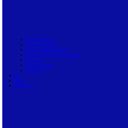
Toate articolele
Viziune de primar
Resurse pentru primarii
Politici Urbane & Guvernanta
Dialoguri
Profil de Primar
Podcast-uri
Stiri
Oferte
Despre noi