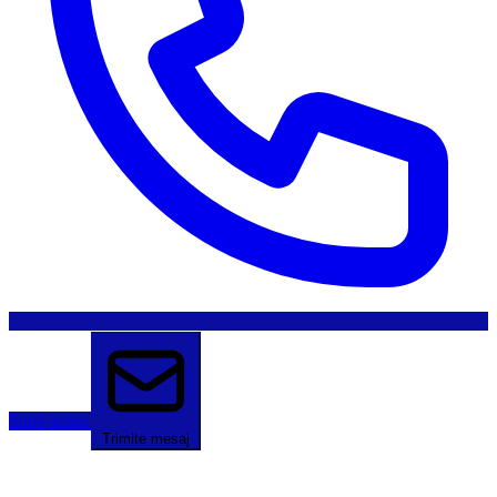
Sună acum
Trimite mesaj