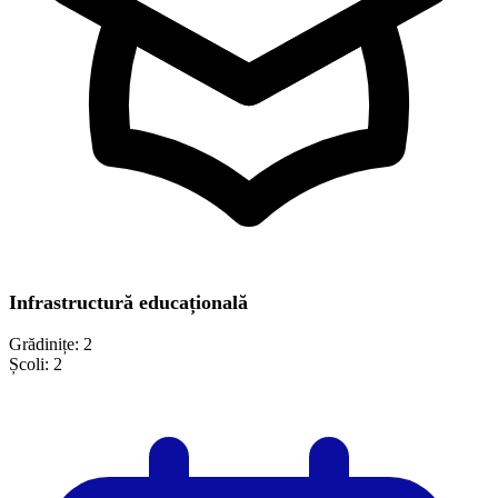
Infrastructură educațională
Grădinițe:
2
Școli:
2