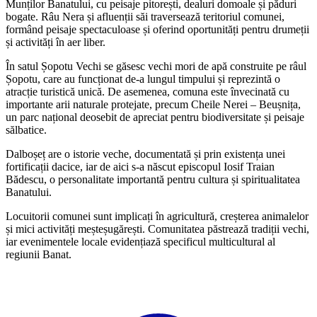
Munților Banatului, cu peisaje pitorești, dealuri domoale și păduri
bogate. Râu Nera și afluenții săi traversează teritoriul comunei,
formând peisaje spectaculoase și oferind oportunități pentru drumeții
și activități în aer liber.
În satul Șopotu Vechi se găsesc vechi mori de apă construite pe râul
Șopotu, care au funcționat de-a lungul timpului și reprezintă o
atracție turistică unică. De asemenea, comuna este învecinată cu
importante arii naturale protejate, precum Cheile Nerei – Beușnița,
un parc național deosebit de apreciat pentru biodiversitate și peisaje
sălbatice.
Dalboșeț are o istorie veche, documentată și prin existența unei
fortificații dacice, iar de aici s-a născut episcopul Iosif Traian
Bădescu, o personalitate importantă pentru cultura și spiritualitatea
Banatului.
Locuitorii comunei sunt implicați în agricultură, creșterea animalelor
și mici activități meșteșugărești. Comunitatea păstrează tradiții vechi,
iar evenimentele locale evidențiază specificul multicultural al
regiunii Banat.