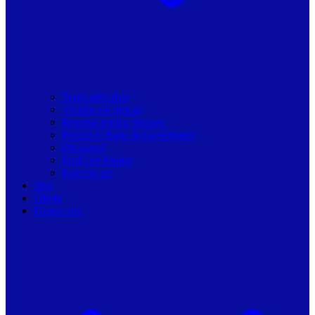
Toate articolele
Viziune de primar
Resurse pentru primarii
Politici Urbane & Guvernanta
Dialoguri
Profil de Primar
Podcast-uri
Stiri
Oferte
Despre noi