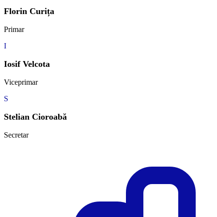
Florin Curița
Primar
I
Iosif Velcota
Viceprimar
S
Stelian Cioroabă
Secretar