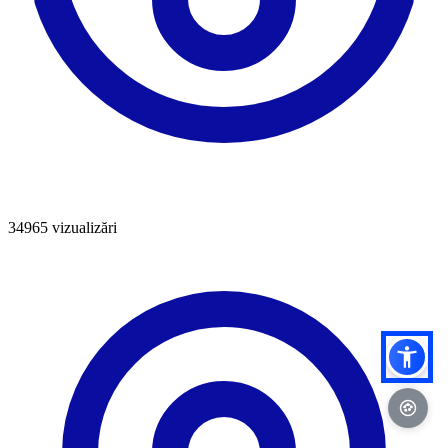
34965
vizualizări