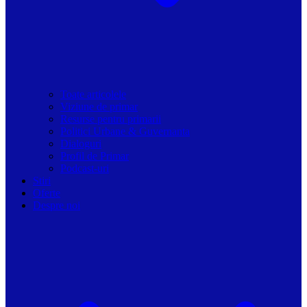
Toate articolele
Viziune de primar
Resurse pentru primarii
Politici Urbane & Guvernanta
Dialoguri
Profil de Primar
Podcast-uri
Stiri
Oferte
Despre noi