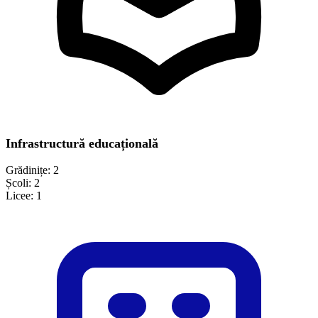
Infrastructură educațională
Grădinițe:
2
Școli:
2
Licee:
1