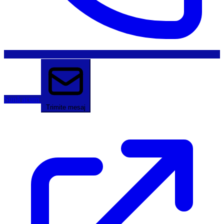
Sună acum
Trimite mesaj