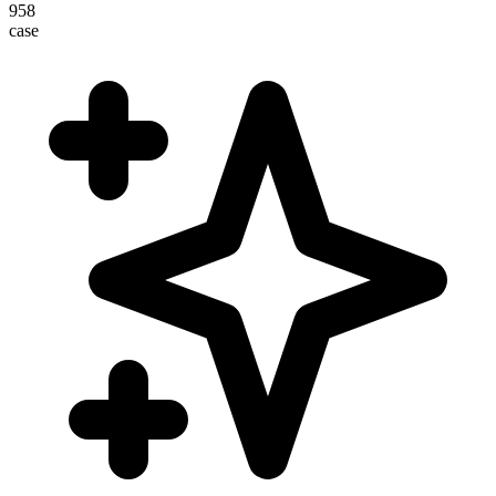
958
case