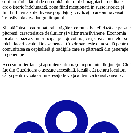
sunt români, alături de comunități de romi și maghiari. Localitatea
are o istorie îndelungată, zona fiind menționată în surse istorice și
fiind influențată de diverse populații și civilizații care au traversat
Transilvania de-a lungul timpului.
Situată într-un cadru natural atrăgător, comuna beneficiază de peisaje
pitorești, caracteristice dealurilor și văilor transilvănene. Economia
locală se bazează în principal pe agricultură, creșterea animalelor și
mici afaceri locale. De asemenea, Cuzdrioara este cunoscută pentru
comunitatea sa ospitalieră și tradițiile care se păstrează din generație
în generație.
Accesul rutier facil și apropierea de orașe importante din județul Cluj
fac din Cuzdrioara o așezare accesibilă, ideală atât pentru locuitori,
cât și pentru vizitatori interesați de viața autentică transilvăneană.