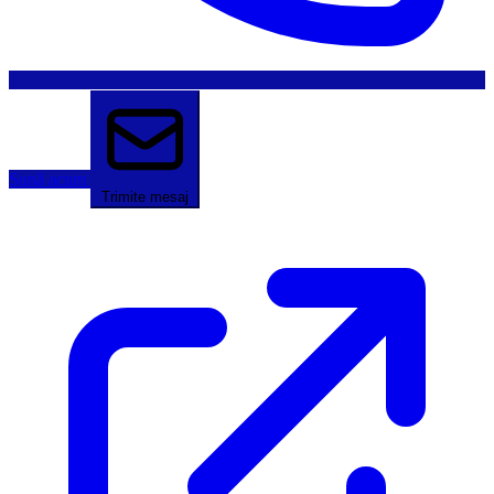
Sună acum
Trimite mesaj