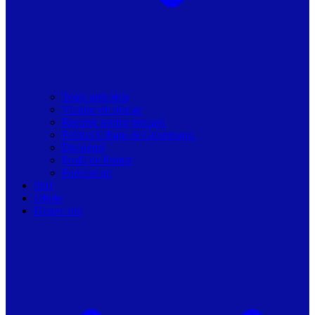
Toate articolele
Viziune de primar
Resurse pentru primarii
Politici Urbane & Guvernanta
Dialoguri
Profil de Primar
Podcast-uri
Stiri
Oferte
Despre noi