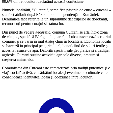
99,6% dintre locuitori declarând această confesiune.
Numele localității, "Curcani", semnifică păsările de curte – curcani –
și a fost atribuit după Războiul de Independență al României.
Denumirea face referire la un supranume dat trupelor de dorobanți,
recunoscuți pentru curajul și statura lor.
Din punct de vedere geografic, comuna Curcani se află într-o zonă
de câmpie, specifică Bărăganului, iar râul Luica traversează teritoriul
comunei și se varsă în râul Argeș chiar în localitate. Economia locală
se bazează în principal pe agricultură, beneficiind de soluri fertile și
acces la resurse de apă. Datorită aşezării sale geografice şi a tradiţiei
agricole, Curcani susține activități agricole diverse, precum și
creșterea animalelor.
Comunitatea din Curcani este caracterizată prin tradiţii puternice şi o
viaţă socială activă, cu sărbători locale şi evenimente culturale care
consolidează identitatea locală şi coeziunea între locuitori.