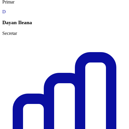
Primar
D
Dayan Ileana
Secretar