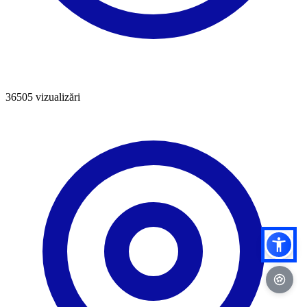
36505
vizualizări