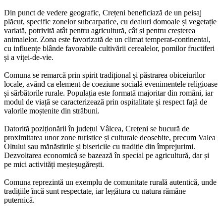
Din punct de vedere geografic, Crețeni beneficiază de un peisaj
plăcut, specific zonelor subcarpatice, cu dealuri domoale și vegetație
variată, potrivită atât pentru agricultură, cât și pentru creșterea
animalelor. Zona este favorizată de un climat temperat-continental,
cu influențe blânde favorabile cultivării cerealelor, pomilor fructiferi
și a viței-de-vie.
Comuna se remarcă prin spirit tradițional și păstrarea obiceiurilor
locale, având ca element de coeziune socială evenimentele religioase
și sărbătorile rurale. Populația este formată majoritar din români, iar
modul de viață se caracterizează prin ospitalitate și respect față de
valorile moștenite din străbuni.
Datorită poziționării în județul Vâlcea, Crețeni se bucură de
proximitatea unor zone turistice și culturale deosebite, precum Valea
Oltului sau mănăstirile și bisericile cu tradiție din împrejurimi.
Dezvoltarea economică se bazează în special pe agricultură, dar și
pe mici activități meșteșugărești.
Comuna reprezintă un exemplu de comunitate rurală autentică, unde
tradițiile încă sunt respectate, iar legătura cu natura rămâne
puternică.