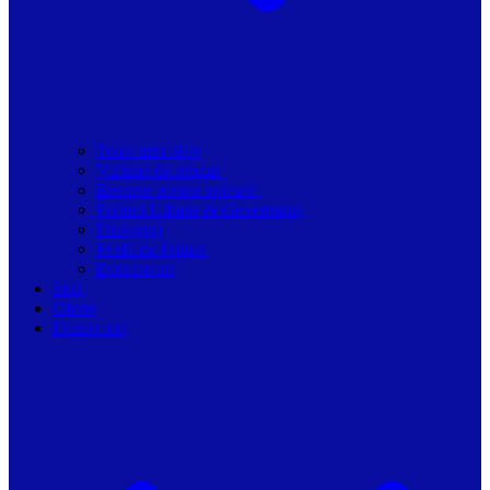
Toate articolele
Viziune de primar
Resurse pentru primarii
Politici Urbane & Guvernanta
Dialoguri
Profil de Primar
Podcast-uri
Stiri
Oferte
Despre noi