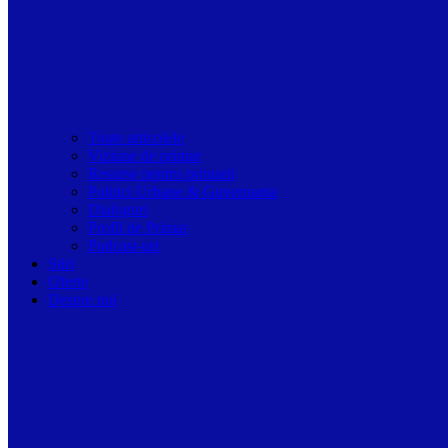
Toate articolele
Viziune de primar
Resurse pentru primarii
Politici Urbane & Guvernanta
Dialoguri
Profil de Primar
Podcast-uri
Stiri
Oferte
Despre noi