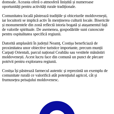
domoale. Aceasta oferă o atmosferă liniștită și numeroase
oportunități pentru activități rurale tradiționale.
Comunitatea locală păstrează tradițiile și obiceiurile moldovenești,
iar locuitorii se implică activ în menținerea culturii locale. Bisericile
și monumentele din zonă reflectă istoria bogată și atașamentul față
de valorile spirituale. De asemenea, gospodăriile sunt cunoscute
pentru ospitalitatea specifică regiunii.
Datorită amplasării în județul Neamț, Costișa beneficiază de
proximitatea unor obiective turistice importante, precum munții
Carpați Orientali, parcul național Ceahlău sau vestitele mănăstiri
moldovenești. Acest lucru face din comună un punct de plecare
potrivit pentru explorarea regiunii.
Costișa își păstrează farmecul autentic și reprezintă un exemplu de
comunitate rurală ce valorifică atât potențialul agricol, cât și
frumusețea peisajului moldovenesc.