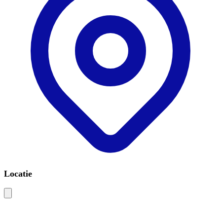
Locatie
Leaflet
|
©
OSM