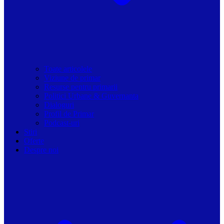
Toate articolele
Viziune de primar
Resurse pentru primarii
Politici Urbane & Guvernanta
Dialoguri
Profil de Primar
Podcast-uri
Stiri
Oferte
Despre noi