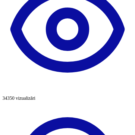
34350
vizualizări