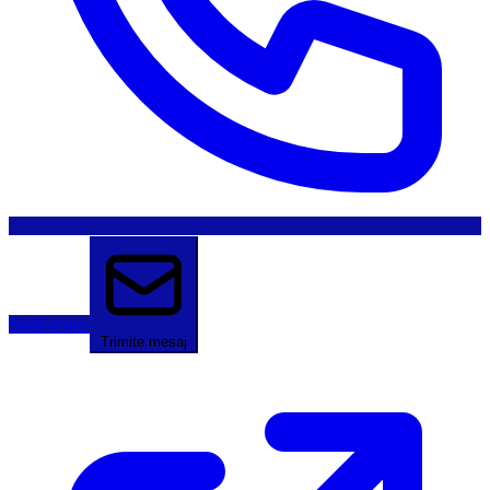
Sună acum
Trimite mesaj